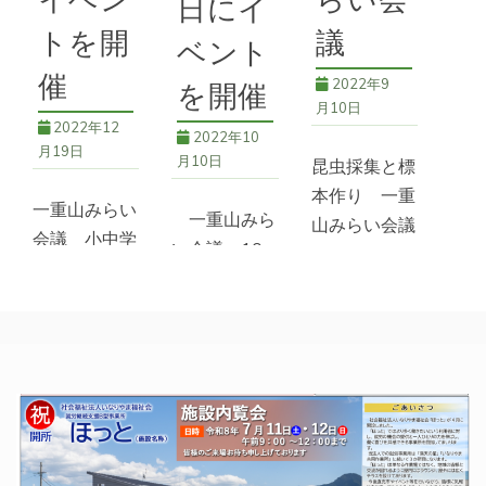
イベン
らい会
日にイ
森将軍塚古墳
,
講
トを開
議
演
ベント
催
2022年9
を開催
月10日
2022年12
2022年10
月19日
月10日
昆虫採集と標
本作り 一重
一重山みらい
一重山みら
山みらい会議
会議 小中学
い会議 10
７月31日、
生向けイベン
月30日にイ
親子を対象と
トを開催 10
ベントを開催
した「夏休み
月30日、一
９月18日の
昆虫採集教
重山みらい会
定例作業日に
室」を初めて
議では小中学
長野地域振興
開催した。朝
生を対象とし
局林務課普及
９時に一重山
た「屋代城に
係の山本栄治
不動尊下に集
隠された宝を
さんが木島平