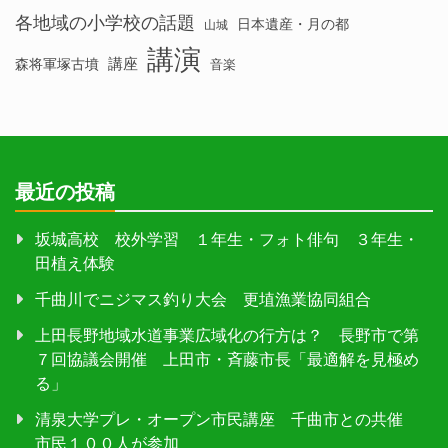
各地域の小学校の話題
日本遺産・月の都
山城
講演
講座
森将軍塚古墳
音楽
最近の投稿
坂城高校 校外学習 １年生・フォト俳句 ３年生・
田植え体験
千曲川でニジマス釣り大会 更埴漁業協同組合
上田長野地域水道事業広域化の行方は？ 長野市で第
７回協議会開催 上田市・斉藤市長「最適解を見極め
る」
清泉大学プレ・オープン市民講座 千曲市との共催
市民１００人が参加