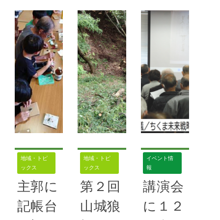
日、千曲市市
17日、年内
ＳＢＣ信越放
民交流センタ
最終作業を戦
送が取材 一
ー「てとて」
歿者遺族会と
重山みらい会
で一重山みら
共に実施。矢
議 一重山
い会議の総会
代神社の広場
みらい会議が
と記念講演
の草刈りや斜
ＳＢＣ信越放
「一重山と千
面の眺望伐採
送の情報番組
曲川」を開催
のほか、植栽
「ずくだせテ
する。講演会
されたツツジ
レビ」の取材
の講師は信州
に絡まったツ
を受けた。イ
大学名誉教授
ルを除伐し
ンスタグラム
で真言宗智山
た。遺族会は
を見た番組ス
地域・トピ
地域・トピ
イベント情
派・明徳
神社にキ
ックス
ックス
報
タッフからコ
主郭に
第２回
講演会
ンタクトがあ
続きを読む
続きを読む
り、11月６
記帳台
山城狼
に１２
日に飯塚敏文
61号
,
一重山
60号
,
一重山