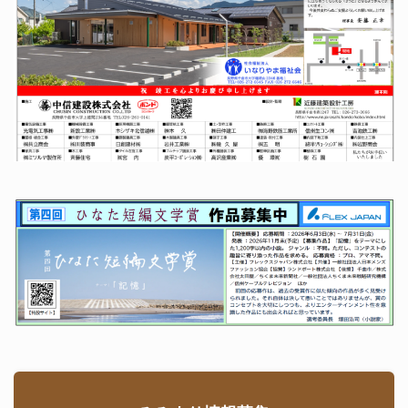
合。山頂まで
探せ！＆どん
村から応援に
歩いて昆虫を
ぐり合戦」を
お越しくださ
採取するとい
開催した。屋
り、ご指導の
うスケジュー
代城の曲輪の
もと５曲輪の
ルだ。この日
うち９か所の
低木刈を実施
の参加者
曲輪にお菓子
した。山本さ
を入れ
んから
続きを読む
続きを読む
32号
,
一重山
続きを読む
みらい会議
,
山城
35号
,
イベン
33号
,
イベン
ト
,
一重山みらい
ト
,
一重山みらい
会議
,
中学校
,
屋代
会議
,
山城
,
講演
城
,
山城