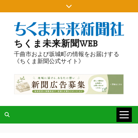
Skip
to
content
ちくま未来新聞WEB
千曲市および坂城町の情報をお届けする
《ちくま新聞公式サイト》