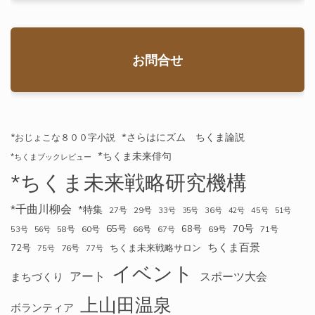
お問合せ
*さらはにズム ちくま論説
*おじょこな８００字小説
*ちくま未来俳句
*ちくまブックレビュー
*ちくま未来戦略研究機構
*千曲川柳会
*特集
27号
29号
33号
35号
36号
42号
45号
51号
70号
65号
68号
58号
60号
66号
69号
71号
53号
56号
67号
ちくま百景
72号
ちくま未来戦略サロン
76号
75号
77号
イベント
アート
スポーツ大会
まちづくり
上山田温泉
ボランティア