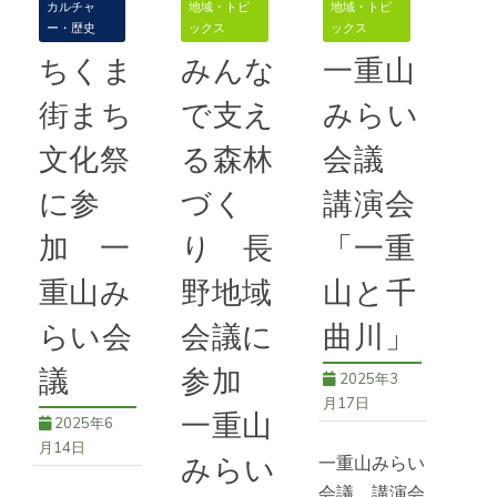
山の歴史と自
カルチャ
地域・トピ
地域・トピ
し、検査も無
認した
ー・歴史
ックス
ックス
然に学ぶ会）
事に終了。令
ちくま
みんな
一重山
は第３回の山
和７年度の事
続きを読む
城狼煙リレー
街まち
で支え
みらい
業が完了し
の開催に向け
*千曲坂城ク
た。一重山は
文化祭
る森林
会議
８月18
ラブ
,
67号
,
一重山
市有地がある
みらい会議
に参
づく
講演会
ことから千
続きを読む
加 一
り 長
「一重
続きを読む
68号
,
一重山
重山み
野地域
山と千
みらい会議
75号
,
一重山
らい会
会議に
曲川」
みらい会議
議
参加
2025年3
月17日
一重山
2025年6
月14日
一重山みらい
みらい
会議 講演会