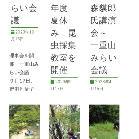
*千曲坂城ク
らい会
年度
森貘郎
代一族」の講
ラブ
,
56号
,
一重山
みらい会議
議
夏休
氏講演
続きを読む
み 昆
会～
2023年10
*ちくま未来
月15日
虫採集
一重山
戦略研究機構
,
50
号
,
一重山みらい
理事会を開
教室を
みらい
会議
,
講演
催 一重山み
開催
会議
らい会議
９月17日、
2023年9
2023年4
定例作業で一
月17日
月15日
番遠い五の曲
一重山みらい
一重山と私と
輪での草取り
会議 令和５
屋代城 ～森
を実施した。
年度 夏休
貘郎氏講演会
これで今年の
み 昆虫採集
～ 一重山み
伐採作業は終
教室を開催
らい会議 一