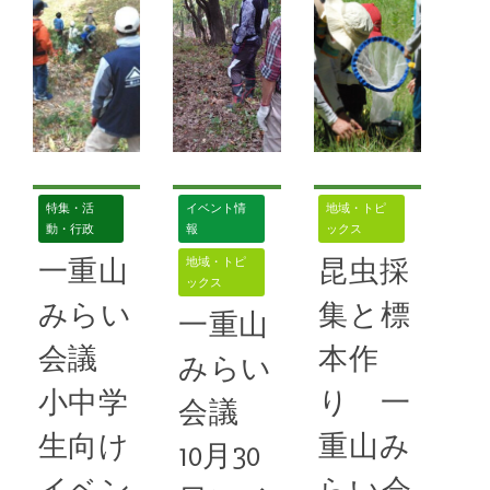
了し、10月
７月30日
重山みらい会
の定例作業日
に令和５年度
議は３月５
は山城狼煙リ
の夏休み昆虫
日、板画家の
レーに向けた
採集教室を開
森貘郎さんを
準備作業の予
催。小学生の
招いて講演会
定。ドラム缶
親子連れのほ
「一重山と私
やブロック
か、屋代中学
と屋代城」を
特集・活
イベント情
地域・トピ
動・行政
報
ックス
校コンピュー
開催した。森
続きを読む
一重山
昆虫採
地域・トピ
タ部の生徒ら
さんは「更埴
ックス
45号
,
イベン
計17人が参
郷土を知る
みらい
集と標
ト
,
一重山みらい
一重山
加した。今年
会」と「屋代
会議
会議
本作
も不動尊下
を語る会」に
みらい
小中学
り 一
会議
続きを読む
続きを読む
生向け
重山み
10月30
44号
,
一重山
39号
,
一重山
みらい会議
みらい会議
,
山城
,