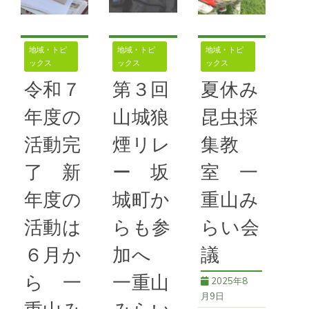
地域・トピ
地域・トピ
地域・トピ
ックス
ックス
ックス
令和７
第３回
夏休み
年度の
山城狼
昆虫採
活動完
煙リレ
集教
了 新
ー 坂
室 一
年度の
城町か
重山み
活動は
らも参
らい会
６月か
加へ
議
ら 一
一重山
2025年8
月9日