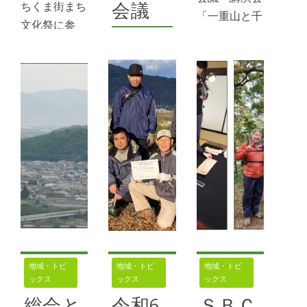
ちくま街まち
会議
「一重山と千
文化祭に参
曲川」 ２
2025年4
加 一重山み
月16日、千
月12日
らい会議
曲市市民交流
５月18日の
みんなで支え
センター「て
作業では第２
る森林づく
とて」で一重
から第４曲輪
り 長野地域
山みらい会議
周辺のニワウ
会議に参加
記念講演「一
ルシの除去な
一重山みらい
重山と千曲
どを実施し
会議 一重
川」が開催さ
た。前日は雨
山みらい会議
れた。信州大
が降ったが、
では２月28
学名誉教授で
作業日は曇り
日、「令和６
真言宗智山
空の下での作
年度みんなで
派・明徳寺
業となった。
地域・トピ
地域・トピ
地域・トピ
支える森林づ
（羽尾）住職
ックス
ックス
ックス
一重山みら
くり長野地域
の
総会と
令和6
ＳＢＣ
い会議は来