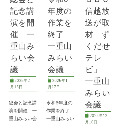
会議」に出
記念講
年度の
信越放
席。会議は屋
続きを読む
続きを読む
代の県千曲建
演を開
作業を
送が取
62号
,
一重山
設事務所で行
65号
,
一重山
みらい会議
,
講演
催 一
終了
材「ず
われ、県長野
みらい会議
重山み
一重山
くだせ
続きを読む
らい会
みらい
テレ
63号
,
一重山
議
会議
ビ」
みらい会議
,
地域
連携
,
環境保護
一重山
2025年2
2025年1
月16日
月17日
みらい
総会と記念講
令和6年度の
会議
演を開催 一
作業を終了
2024年12
重山みらい会
一重山みらい
月16日
議 ２月16
会議 11月