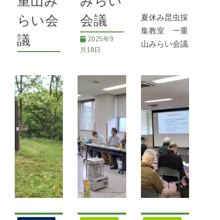
重山み
みらい
夏休み昆虫採
らい会
会議
集教室 一重
議
2025年9
山みらい会議
月18日
一重山みら
2026年4
い会議では恒
月24日
第３回山城狼
例の夏休み昆
煙リレー 坂
令和７年度の
虫採集教室を
城町からも参
活動完了 新
開催した。７
加へ 一重山
年度の活動は
月27日午前
みらい会議
６月から 一
９時に一重山
千曲市内の
重山みらい会
不動尊登り口
山城関係３団
議 一重山
を出発。途中
体（一重山み
みらい会議で
で事前に仕掛
らい会議、川
は３月に県へ
けておいた虫
西地区振興連
の報告書と会
捕り用のペッ
絡協議会、新
計報告を提出
トボトルを確