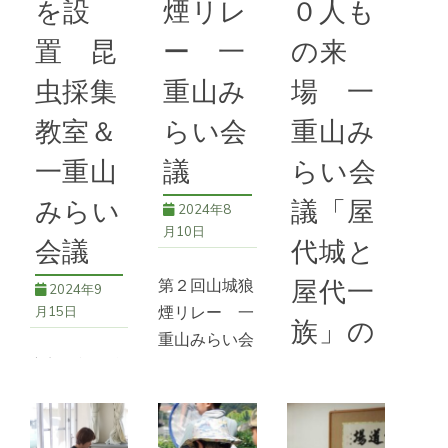
を設
煙リレ
０人も
アナが屋
みらい会議
,
講演
みらい会議
,
講演
置 昆
ー 一
の来
続きを読む
虫採集
重山み
場 一
59号
,
一重山
教室＆
らい会
重山み
みらい会議
,
千曲
市教育委員会
,
屋
一重山
議
らい会
代城
,
満照寺
みらい
議「屋
2024年8
月10日
会議
代城と
第２回山城狼
屋代一
2024年9
煙リレー 一
月15日
族」の
重山みらい会
主郭に記帳台
講演
議 昨年、
を設置 昆虫
千曲市内３つ
2024年3
採集教室＆一
の山城関係団
月10日
重山みらい会
体と教育委員