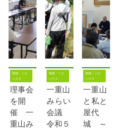
議 ７月28
会で初めて開
講演会に１２
日、一重山み
催した「千曲
０人もの来
らい会議では
市山城狼煙リ
場 一重山み
昨年に引き続
レー」の第２
らい会議
き「夏休み昆
回開催に向け
一重山みらい
虫採集教室」
ての会合を７
会議は２月
を開催した。
月16日、上
18日、千曲
今回は小学生
山田の歴史文
市市民交流セ
（屋代小・埴
化財センター
ンター・てと
地域・トピ
地域・トピ
地域・トピ
生小・五加
で行った
ックス
ックス
ックス
てで総会と講
小）の児童や
演会を開催。
理事会
一重山
一重山
千曲坂城クラ
続きを読む
国立歴史民俗
を開
みらい
と私と
ブ・ＨＳ
博物館名誉教
55号
,
一重山
催 一
会議
屋代
授の井原今朝
みらい会議
続きを読む
男さんによる
重山み
令和５
城 ～
「屋代城と屋