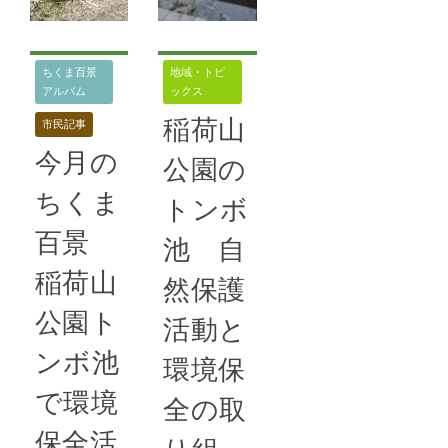
ちくま百景
地域・トピ
アルバム
ックス
稲荷山
市民記事
今月の
公園の
ちくま
トンボ
百景
池 自
稲荷山
然保護
公園ト
活動と
ンボ池
環境保
で環境
全の取
保全活