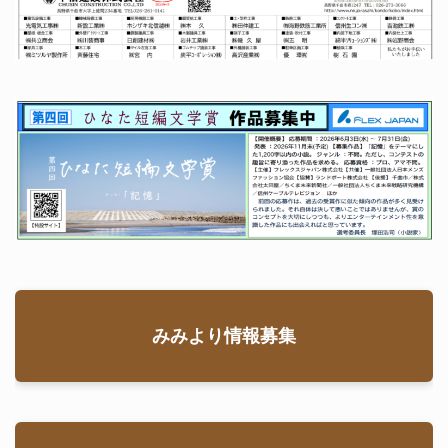
ンネルなどの
トンボ池の草
延伸工事が行
刈りと整備が
われている
行われた。参
が、貴重なト
加したのは小
ンボやカエル
島在住のとん
が繁殖する豊
ぼ研究家・小
林友広さんを
続きを読む
はじめ、ＮＰ
Ｏ法人・千曲
47号
,
トンボ
池
,
千曲市環境市
市環境市民会
民会議
,
地域活動
,
議（会長・宮
環境保全
,
環境教
澤誠さん）、
育
,
稲荷山公園
,
自
みみより情報募集
然保護
千曲市環境
課、稲荷山区
続きを読む