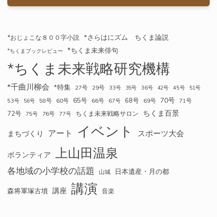
*さらはにズム ちくま論説
*おじょこな８００字小説
*ちくま未来俳句
*ちくまブックレビュー
*ちくま未来戦略研究機構
*千曲川柳会
*特集
27号
29号
33号
35号
36号
42号
45号
51号
70号
65号
68号
58号
60号
66号
69号
71号
53号
56号
67号
ちくま百景
72号
ちくま未来戦略サロン
76号
75号
77号
イベント
アート
スポーツ大会
まちづくり
上山田温泉
ボランティア
各地域の小学校の話題
日本遺産・月の都
山城
講演
講座
森将軍塚古墳
音楽