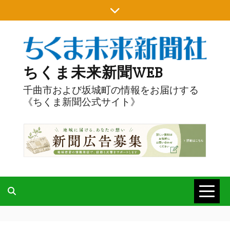
Skip
to
content
ちくま未来新聞WEB
千曲市および坂城町の情報をお届けする
《ちくま新聞公式サイト》