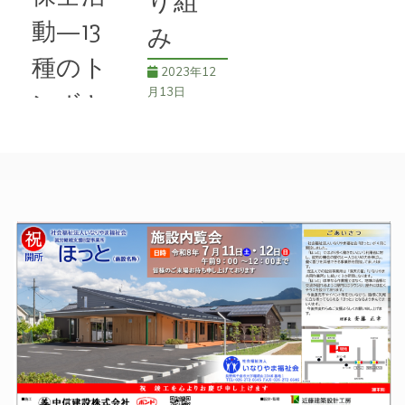
り組
動—13
み
種のト
2023年12
月13日
ンボと
モリア
稲荷山のト
ンボ池 平
オガエ
成14年に湧
ルの生
水を利用して
整備された稲
息確認
荷山公園の稲
2024年7
荷山トンボ
月13日
池。現在この
場所のすぐ近
６月14
くで坂城更埴
日、稲荷山公
バイパスのト
園の下にある