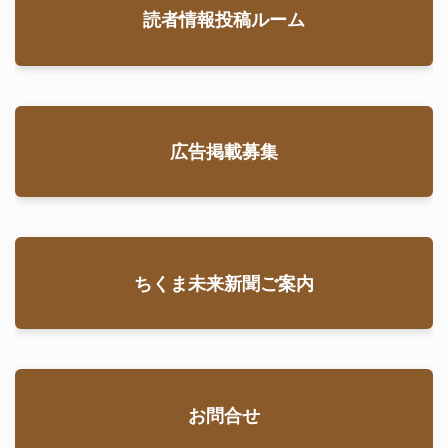
読者情報投稿ルーム
NPO法人
,
ち
くま百景
,
トンボ
池
,
千曲市環境市
民会議
,
地域活動
,
環境保全
,
環境教
育
,
稲荷山公園
,
自
然保護
広告掲載募集
ちくま未来新聞ご案内
お問合せ