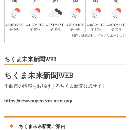
(日)
(月)
(火)
(水)
(木)
(金)
30℃
23℃
31℃
19℃
27℃
17℃
29℃
18℃
30℃
18℃
30℃
21℃
20%
50%
40%
40%
30%
30%
制作：株式会社サイトクリエーション
ちくま未来新聞WEB
ちくま未来新聞WEB
千曲市の情報をお届けするちくま新聞公式サイト
https://newspaper.ckm-mirai.org/
ちくま未来新聞ご案内