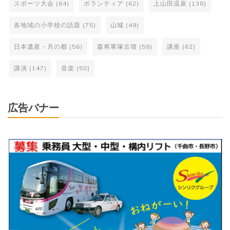
スポーツ大会
(64)
ボランティア
(62)
上山田温泉
(138)
各地域の小学校の話題
(75)
山城
(49)
日本遺産・月の都
(56)
森将軍塚古墳
(58)
講座
(62)
講演
(147)
音楽
(50)
広告バナー