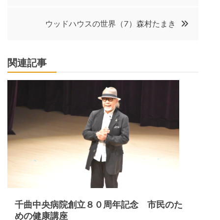
ナ
ウッドハウスの世界（7）森村たまき
ビ
関連記事
ゲ
ー
シ
ョ
ン
千曲中央病院創立８０周年記念 市民のた
めの健康講座