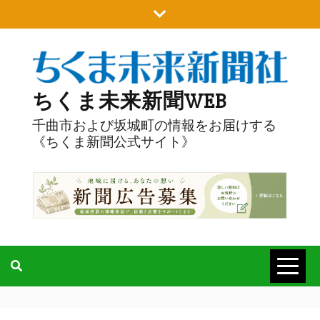
Skip
to
content
ちくま未来新聞WEB
千曲市および坂城町の情報をお届けする
《ちくま新聞公式サイト》