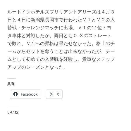
ルートインホテルズブリリアントアリーズは４月３
日と４日に新潟県長岡市で行われたＶ１とＶ２の入
替戦・チャレンジマッチに出場。Ｖ１の11位トヨ
タ車体と対戦したが、両日とも０‐３のストレート
で敗れ、Ｖ１への昇格は果たせなかった。格上のチ
ームからセットを奪うことは出来なかったが、チー
ムとして初めての入替戦を経験し、貴重なステップ
アップのシーズンとなった。
共有:
Facebook
X
いいね: