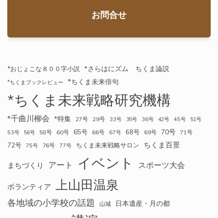
お問合せ
*さらはにズム ちくま論説
*おじょこな８００字小説
*ちくま未来俳句
*ちくまブックレビュー
*ちくま未来戦略研究機構
*千曲川柳会
*特集
27号
29号
33号
35号
36号
42号
45号
51号
70号
65号
68号
58号
60号
66号
69号
71号
53号
56号
67号
ちくま百景
72号
ちくま未来戦略サロン
76号
75号
77号
イベント
アート
スポーツ大会
まちづくり
上山田温泉
ボランティア
各地域の小学校の話題
日本遺産・月の都
山城