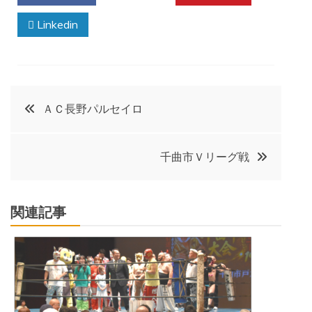
Linkedin
投
ＡＣ長野パルセイロ
稿
千曲市Ｖリーグ戦
ナ
ビ
関連記事
ゲ
ー