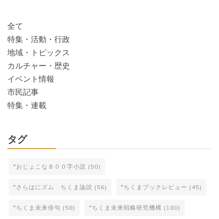
索:
全て
特集・活動・行政
地域・トピックス
カルチャー・歴史
イベント情報
市民記事
特集・連載
タグ
*おじょこな８００字小説
(50)
*さらはにズム ちくま論説
(56)
*ちくまブックレビュー
(45)
*ちくま未来俳句
(58)
*ちくま未来戦略研究機構
(180)