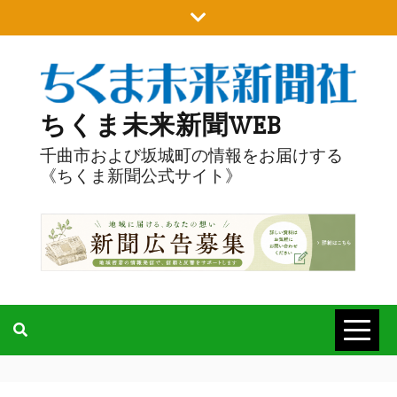
Skip
to
content
ちくま未来新聞WEB
千曲市および坂城町の情報をお届けする
《ちくま新聞公式サイト》