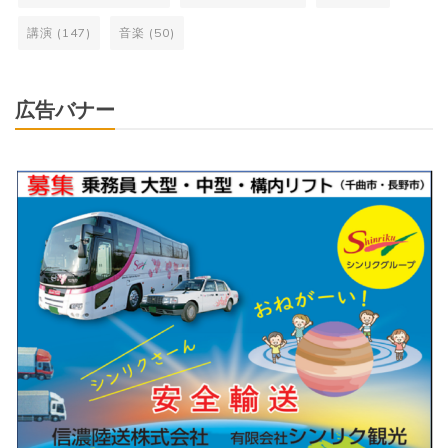
講演
(147)
音楽
(50)
広告バナー