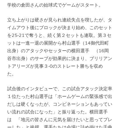
学校の倉田さんの始球式でゲームがスタート。
立ち上がりは硬さが見られ連続失点を喫したが、タ
イムアウト後にブロックが決まり始め、このセット
を25‐21で奪うと、続く第２セットも連取。第３セ
ットは一進一退の展開から村山選手（14御代田町
出身）のアタックやセッターの横田選手 （16岡
谷市出身）のサーブが効果的に決まり、ブリリアン
トアリーズが見事３‐0のストレート勝ちを収め
た。
試合後のインタビューで、この試合アタック決定率
１位たった村山選手は「ホームゲームの緊張感で出
だしは硬くなったが、コンビネーションもあってい
い流れの試合になった」と振り返った。横田選手
は 「地元の皆さんに元気を届けたいと思ってプレ
ーした」と挨拶。選手たちは会場に詰め掛けた千曲