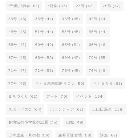
*千曲川柳会
(63)
*特集
(57)
27号
(47)
29号
(47)
33号
(46)
35号
(44)
36号
(45)
42号
(44)
45号
(45)
51号
(44)
53号
(45)
56号
(44)
58号
(47)
60号
(49)
65号
(54)
66号
(48)
67号
(45)
68号
(50)
69号
(47)
70号
(55)
71号
(47)
72号
(52)
75号
(45)
76号
(49)
77号
(45)
ちくま未来戦略サロン
(50)
ちくま百景
(62)
まちづくり
(62)
アート
(70)
イベント
(164)
スポーツ大会
(64)
ボランティア
(62)
上山田温泉
(138)
各地域の小学校の話題
(75)
山城
(49)
日本遺産・月の都
(56)
森将軍塚古墳
(58)
講座
(62)