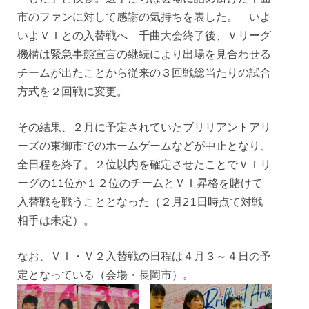
市のファンに対して感謝の気持ちを表した。 いよ
いよＶＩとの入替戦へ 千曲大会終了後、Ｖリーグ
機構は緊急事態宣言の継続により出場を見合わせる
チームが出たことから従来の３回戦総当たりの試合
方式を２回戦に変更。
その結果、２月に予定されていたブリリアントアリ
ーズの東御市でのホームゲームなどが中止となり、
全日程を終了。２位以内を確定させたことでＶＩリ
ーグの11位か１２位のチームとＶＩ昇格を賭けて
入替戦を戦うこととなった（２月21日時点て対戦
相手は未定）。
なお、ＶＩ・Ｖ２入替戦の日程は４月３～４日の予
定となっている（会場・長岡市）。