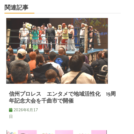
ビ
関連記事
ゲ
ー
シ
ョ
ン
信州プロレス エンタメで地域活性化 19周
年記念大会を千曲市で開催
2026年6月17
日