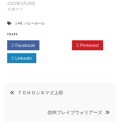
2021年2月20日
スポーツ
14号
,
バレーボール
SHARE
Facebook
Twitter
Pinterest
Linkedin
投
ＴＯＨＯシネマズ上田
稿
信州ブレイブウォリアーズ
ナ