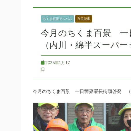
ちくま百景アルバム
市民記事
今月のちくま百景 
（内川・綿半スーパー
2025年1月17
日
今月のちくま百景 一日警察署長街頭啓発 （