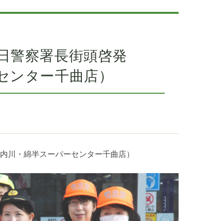
一日警察署長街頭啓発
センター千曲店）
内川・綿半スーパーセンター千曲店）