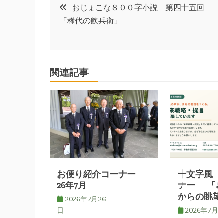
投
おじょこな８００字小説 第四十五回
「稀代の飲兵衛」
稿
ナ
関連記事
ビ
ゲ
ー
シ
お便り紹介コーナー
十文字風
ョ
26年7月
ナー 「
からの眺
2026年7月26
ン
日
2026年7月