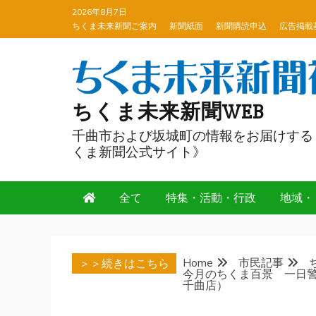
Skip
2026年8月7日
to
ちくま未来新聞ご案内
新聞紙面
新聞購読申込
広告掲載
content
ちくま未来新聞WEB
千曲市および坂城町の情報をお届けする
くま新聞公式サイト》
全て
特集・活動・行政
地域・
Home
市民記事
＞＞続きはこちら
今月のちくま百景 一日
千曲店）