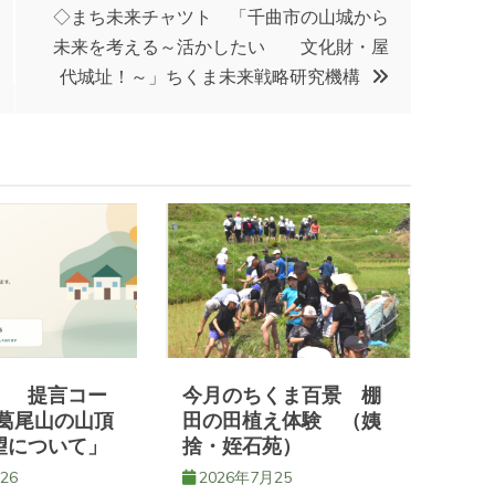
◇まち未来チャツト 「千曲市の山城から
未来を考える～活かしたい 文化財・屋
代城址！～」ちくま未来戦略研究機構
 提言コー
今月のちくま百景 棚
葛尾山の山頂
田の田植え体験 （姨
望について」
捨・姪石苑）
26
2026年7月25