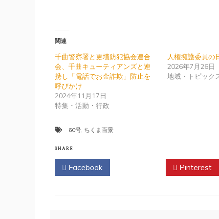
関連
千曲警察署と更埴防犯協会連合
人権擁護委員の
会、千曲キューティアンズと連
2026年7月26日
携し「電話でお金詐欺」防止を
地域・トピック
呼びかけ
2024年11月17日
特集・活動・行政
60号
,
ちくま百景
SHARE
Facebook
Twitter
Pinterest