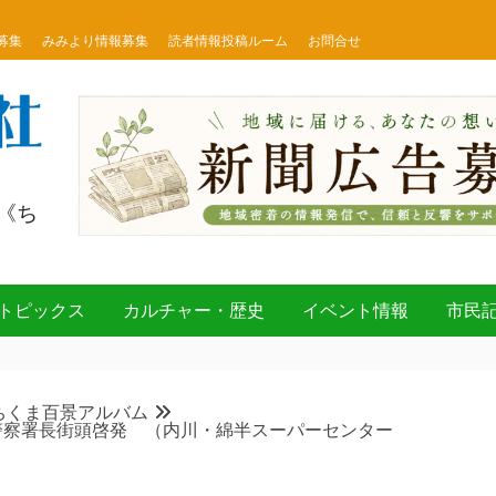
募集
みみより情報募集
読者情報投稿ルーム
お問合せ
《ち
トピックス
カルチャー・歴史
イベント情報
市民
ちくま百景アルバム
警察署長街頭啓発 （内川・綿半スーパーセンター