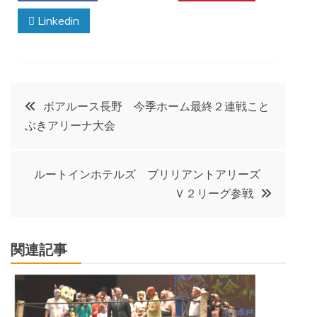
Linkedin
投
ボアルース長野 今季ホーム最終２連戦こと
ぶきアリーナ大会
稿
ナ
ルートインホテルズ ブリリアントアリーズ
Ｖ２リーグ参戦
ビ
ゲ
関連記事
ー