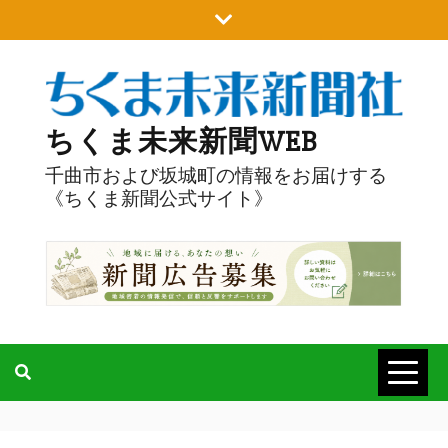
Skip
to
content
ちくま未来新聞WEB
千曲市および坂城町の情報をお届けする
《ちくま新聞公式サイト》