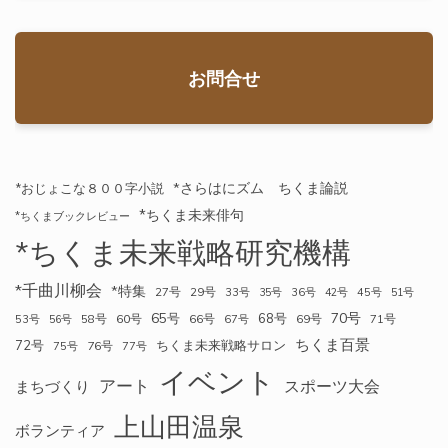
お問合せ
*さらはにズム ちくま論説
*おじょこな８００字小説
*ちくま未来俳句
*ちくまブックレビュー
*ちくま未来戦略研究機構
*千曲川柳会
*特集
27号
29号
33号
35号
36号
42号
45号
51号
70号
65号
68号
58号
60号
66号
69号
71号
53号
56号
67号
ちくま百景
72号
ちくま未来戦略サロン
76号
75号
77号
イベント
アート
スポーツ大会
まちづくり
上山田温泉
ボランティア