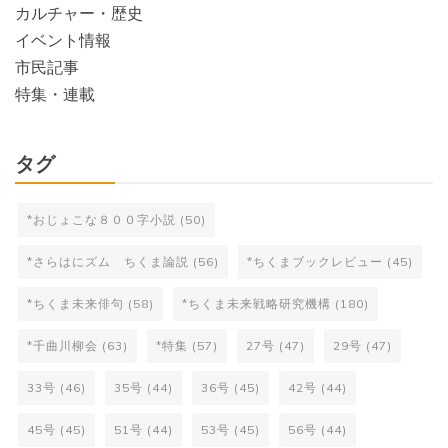
カルチャー・歴史
イベント情報
市民記事
特集・連載
タグ
*おじょこな８００字小説
(50)
*さらはにズム ちくま論説
(56)
*ちくまブックレビュー
(45)
*ちくま未来俳句
(58)
*ちくま未来戦略研究機構
(180)
*千曲川柳会
(63)
*特集
(57)
27号
(47)
29号
(47)
33号
(46)
35号
(44)
36号
(45)
42号
(44)
45号
(45)
51号
(44)
53号
(45)
56号
(44)