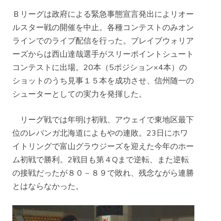
Ｂリーグは政府による緊急事態宣言発出によリオー
ルスター戦の開催を中止。各種コンテストのみオン
ラインでのライブ配信を行った。ブレイブウォリア
ーズからは西山達哉選手がスリーポイントシュート
コンテストに出場。20本（5ポジション×4本）の
ショットのうち見事１５本を成功させ、信州随一の
シューターとしての実力を発揮した。
リーグ戦では年明け初戦、アウェイで東地区最下
位のレバンガ北海道によもやの連敗。23日にホワ
イトリングで富山グラウジーズを迎えた今年のホー
ム初戦で勝利。2戦目も第４Qまで逆転、また逆転
の接戦だったが８０－８９で敗れ、残念ながら連勝
とはならなかった。