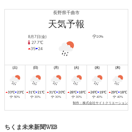
長野県千曲市
天気予報
8月7日(金)
20%
27.7℃
35
24
(土)
(日)
(月)
(火)
(水)
(木)
33℃
23℃
31℃
21℃
31℃
20℃
28℃
18℃
26℃
19℃
29℃
18℃
50%
30%
30%
30%
40%
40%
制作：株式会社サイトクリエーション
ちくま未来新聞WEB