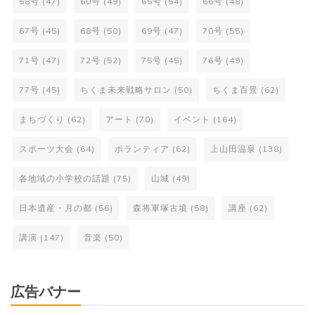
58号
(47)
60号
(49)
65号
(54)
66号
(48)
67号
(45)
68号
(50)
69号
(47)
70号
(55)
71号
(47)
72号
(52)
75号
(45)
76号
(49)
77号
(45)
ちくま未来戦略サロン
(50)
ちくま百景
(62)
まちづくり
(62)
アート
(70)
イベント
(164)
スポーツ大会
(64)
ボランティア
(62)
上山田温泉
(138)
各地域の小学校の話題
(75)
山城
(49)
日本遺産・月の都
(56)
森将軍塚古墳
(58)
講座
(62)
講演
(147)
音楽
(50)
広告バナー