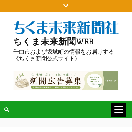
Skip
to
content
ちくま未来新聞WEB
千曲市および坂城町の情報をお届けする
《ちくま新聞公式サイト》