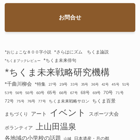
お問合せ
*さらはにズム ちくま論説
*おじょこな８００字小説
*ちくま未来俳句
*ちくまブックレビュー
*ちくま未来戦略研究機構
*千曲川柳会
*特集
27号
29号
33号
35号
36号
42号
45号
51号
70号
65号
68号
58号
60号
66号
69号
71号
53号
56号
67号
ちくま百景
72号
ちくま未来戦略サロン
76号
75号
77号
イベント
アート
スポーツ大会
まちづくり
上山田温泉
ボランティア
各地域の小学校の話題
日本遺産・月の都
山城