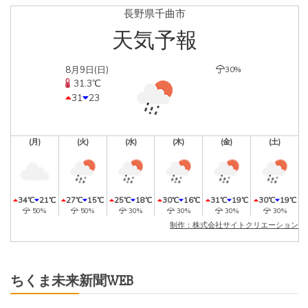
長野県千曲市
天気予報
8月9日(日)
30%
31.3℃
31
23
(月)
(火)
(水)
(木)
(金)
(土)
34℃
21℃
27℃
15℃
25℃
18℃
30℃
16℃
31℃
19℃
30℃
19℃
50%
50%
30%
30%
30%
30%
制作：株式会社サイトクリエーション
ちくま未来新聞WEB