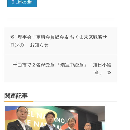
Linkedin
投
理事会・定時会員総会＆ ちくま未来戦略サ
ロンの お知らせ
稿
ナ
千曲市で２名が受章 「瑞宝中綬章」「旭日小綬
章」
ビ
ゲ
関連記事
ー
シ