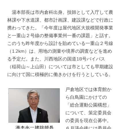
湯本部長は市内倉科出身。技師として入庁して農
林課や下水道課、都市計画課、建設課などで行政に
携わってきた。「今年度は屋代地区大規模開発事業
と一重山２号線の整備事業州一番の課題」と話す。
このうち昨年度から設計を貽めている一重山２号線
（1.2km）は、用地の測量や境界の調査などを進め
る予定だ。また、川西地区の国道18号バイパス
（稲荷山～上山田）については市としても早期建設
に向けて国に積極的に働きかけを行うとしている。
戸倉地区では体育館か
ら白鳥園にかけての
「総合運動公園構想」
について、策定委員会
の委員を現在公募中。
６月議会後には委員会