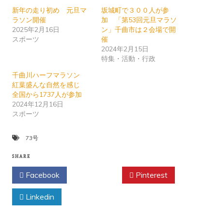
新年の走り初め 元旦マ
坂城町で３００人が参
ラソン開催
加 「第53回元旦マラソ
2025年2月16日
ン」千曲市は２会場で開
スポーツ
催
2024年2月15日
特集・活動・行政
千曲川ハーフマラソン
紅葉盛んな自然を感じ
全国から1737人が参加
2024年12月16日
スポーツ
73号
SHARE
Facebook
Twitter
Pinterest
Linkedin