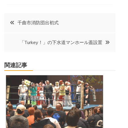
投
千曲市消防団出初式
稿
「Turkey！」の下水道マンホール蓋設置
ナ
ビ
関連記事
ゲ
ー
シ