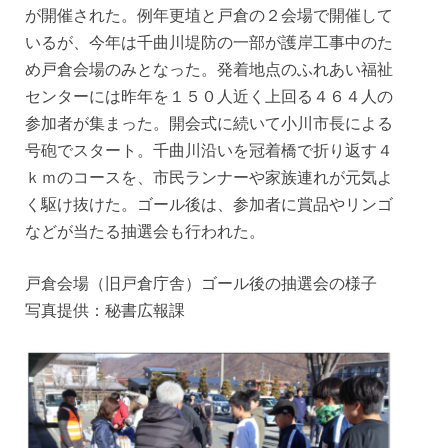
が開催された。例年更埴と戸倉の２会場で開催して
いるが、今年は千曲川堤防の一部が護岸工事中のた
め戸倉会場のみとなった。発着地点のふれあい福祉
センターには昨年を１５０人近く上回る４６４人の
参加者が集まった。開会式に続いて小川市長による
号砲でスタート。千曲川沿いを冠着橋で折り返す４
ｋｍのコースを、市民ランナーや家族連れが元気よ
く駆け抜けた。ゴール後は、参加者に賞品やリンゴ
などが当たる抽選会も行われた。
戸倉会場（旧戸倉庁舎）ゴール後の抽選会の様子
写真提供：秘書広報課