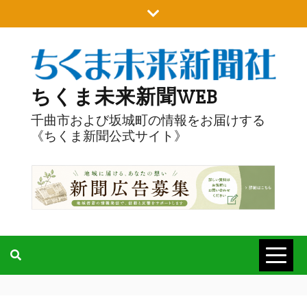
Skip
to
content
ちくま未来新聞WEB
千曲市および坂城町の情報をお届けする
《ちくま新聞公式サイト》