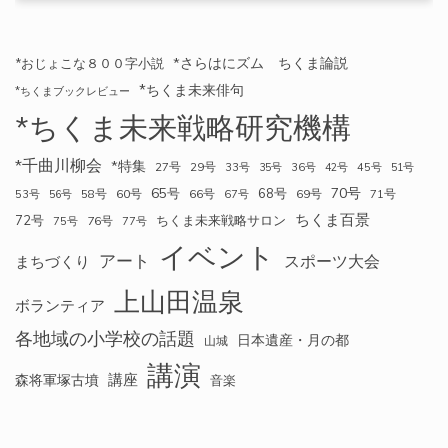
*さらはにズム ちくま論説
*おじょこな８００字小説
*ちくま未来俳句
*ちくまブックレビュー
*ちくま未来戦略研究機構
*千曲川柳会
*特集
27号
29号
33号
35号
36号
42号
45号
51号
70号
65号
68号
58号
60号
66号
69号
71号
53号
56号
67号
ちくま百景
72号
ちくま未来戦略サロン
76号
75号
77号
イベント
アート
スポーツ大会
まちづくり
上山田温泉
ボランティア
各地域の小学校の話題
日本遺産・月の都
山城
講演
講座
森将軍塚古墳
音楽