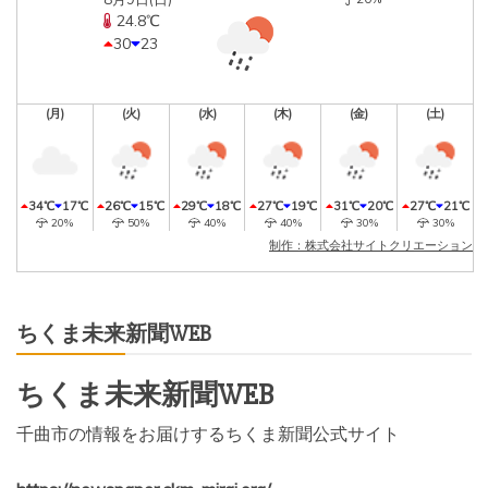
24.8℃
30
23
(月)
(火)
(水)
(木)
(金)
(土)
34℃
17℃
26℃
15℃
29℃
18℃
27℃
19℃
31℃
20℃
27℃
21℃
20%
50%
40%
40%
30%
30%
制作：株式会社サイトクリエーション
ちくま未来新聞WEB
ちくま未来新聞WEB
千曲市の情報をお届けするちくま新聞公式サイト