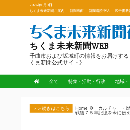
Skip
2026年8月9日
to
ちくま未来新聞ご案内
新聞紙面
新聞購読申込
広告掲載
content
ちくま未来新聞WEB
千曲市および坂城町の情報をお届けする
くま新聞公式サイト》
全て
特集・活動・行政
地域・
Home
カルチャー・
＞＞続きはこちら
戦後７５年記憶を今に伝