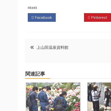
SHARE
Facebook
Twitter
Pinterest
投
上山田温泉資料館
稿
ナ
関連記事
ビ
ゲ