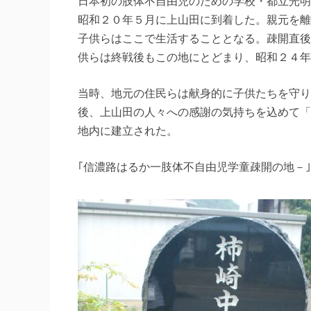
日本初の肢体不自由児のための学校・都立光明
昭和２０年５月に上山田に到着した。親元を離
子供らはここで生活することとなる。疎開直後
供らは終戦後もこの地にとどまり、昭和２４年
当時、地元の住民らは献身的に子供たちを守り
後、上山田の人々への感謝の気持ちを込めて「
地内に建立された。
｢信濃路はるか一肢体不自由児学童疎開の地－｣