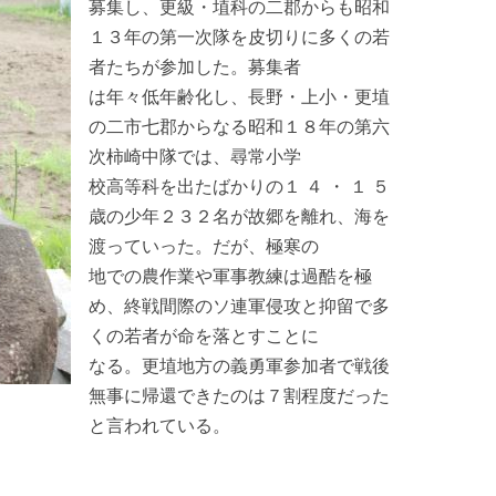
募集し、更級・埴科の二郡からも昭和
１３年の第一次隊を皮切りに多くの若
者たちが参加した。募集者
は年々低年齢化し、長野・上小・更埴
の二市七郡からなる昭和１８年の第六
次柿崎中隊では、尋常小学
校高等科を出たばかりの１ ４ ・ １ ５
歳の少年２３２名が故郷を離れ、海を
渡っていった。だが、極寒の
地での農作業や軍事教練は過酷を極
め、終戦間際のソ連軍侵攻と抑留で多
くの若者が命を落とすことに
なる。更埴地方の義勇軍参加者で戦後
無事に帰還できたのは７割程度だった
と言われている。