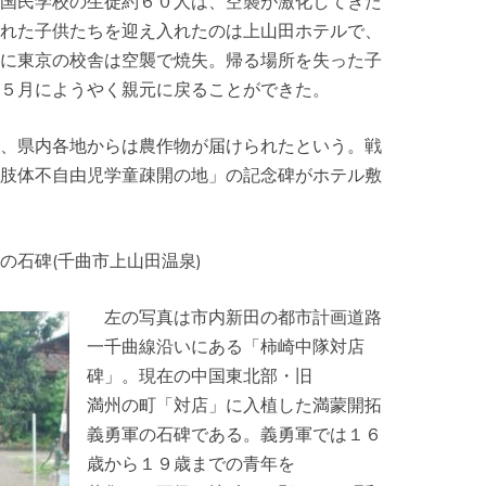
国民学校の生徒約６０人は、空襲が激化してきた
れた子供たちを迎え入れたのは上山田ホテルで、
に東京の校舎は空襲で焼失。帰る場所を失った子
５月にようやく親元に戻ることができた。
、県内各地からは農作物が届けられたという。戦
肢体不自由児学童疎開の地」の記念碑がホテル敷
の石碑(千曲市上山田温泉)
左の写真は市内新田の都市計画道路
一千曲線沿いにある「柿崎中隊対店
碑」。現在の中国東北部・旧
満州の町「対店」に入植した満蒙開拓
義勇軍の石碑である。義勇軍では１６
歳から１９歳までの青年を