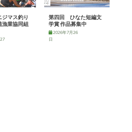
ニジマス釣り
第四回 ひなた短編文
埴漁業協同組
学賞 作品募集中
2026年7月26
27
日