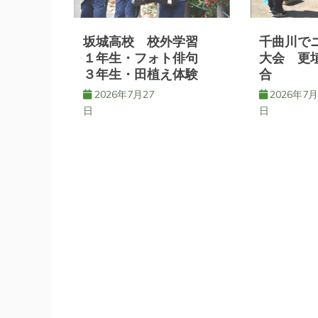
ー
シ
坂城高校 校外学習
千曲川で
１年生・フォト俳句
大会 更
３年生・田植え体験
合
ョ
2026年7月27
2026年7月
日
日
ン