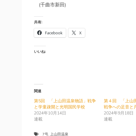
(千曲市新田)
共有:
Facebook
X
いいね:
関連
第5回 「上山田温泉物語」戦争
第４回 「上山
と学童疎開と光明国民学校
戦争への足音と
2024年10月14日
2024年9月18日
連載
連載
7号
,
上山田温泉