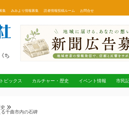
募集
みみより情報募集
読者情報投稿ルーム
お問合せ
《ち
トピックス
カルチャー・歴史
イベント情報
市民
歴史
える千曲市内の石碑