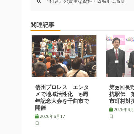
『和算』の貴重な資料・坂城町に寄託
稿
関連記事
ナ
ビ
ゲ
ー
信州プロレス エンタ
第35回長
シ
メで地域活性化 19周
抗駅伝 第
年記念大会を千曲市で
市町村対
開催
ョ
2026年6月
2026年6月17
日
日
ン