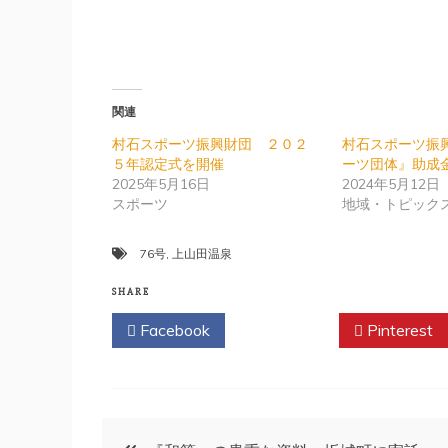
関連
村石スポーツ振興財団 ２０２
村石スポーツ振
５年認定式を開催
ーツ団体』助成
2025年5月16日
2024年5月12日
スポーツ
地域・トピック
76号
,
上山田温泉
SHARE
Facebook
Twitter
Pinterest
投