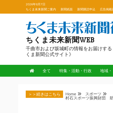
Skip
2026年8月7日
to
ちくま未来新聞ご案内
新聞紙面
新聞購読申込
広告掲載
content
ちくま未来新聞WEB
千曲市および坂城町の情報をお届けする
くま新聞公式サイト》
全て
特集・活動・行政
地域・
Home
スポーツ
＞＞続きはこちら
村石スポーツ振興財団 