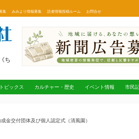
募集
みみより情報募集
読者情報投稿ルーム
お問合せ
《ち
トピックス
カルチャー・歴史
イベント情報
市民
助成金交付団体及び個人認定式（清風園）