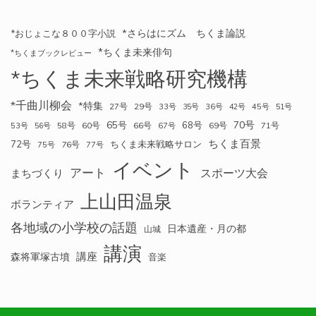
*さらはにズム ちくま論説
*おじょこな８００字小説
*ちくま未来俳句
*ちくまブックレビュー
*ちくま未来戦略研究機構
*千曲川柳会
*特集
27号
29号
33号
35号
36号
42号
45号
51号
70号
65号
68号
58号
60号
66号
69号
71号
53号
56号
67号
ちくま百景
72号
ちくま未来戦略サロン
76号
75号
77号
イベント
アート
スポーツ大会
まちづくり
上山田温泉
ボランティア
各地域の小学校の話題
日本遺産・月の都
山城
講演
講座
森将軍塚古墳
音楽