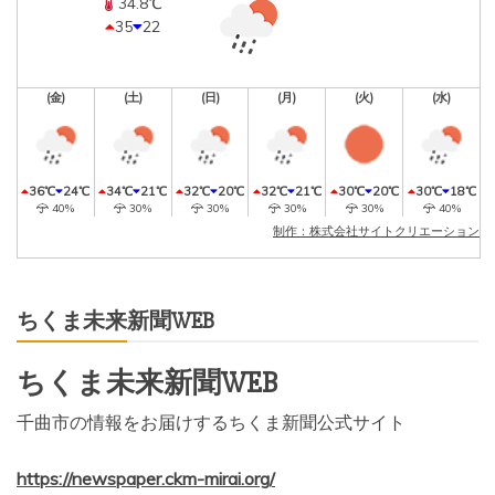
34.8℃
35
22
(金)
(土)
(日)
(月)
(火)
(水)
36℃
24℃
34℃
21℃
32℃
20℃
32℃
21℃
30℃
20℃
30℃
18℃
40%
30%
30%
30%
30%
40%
制作：株式会社サイトクリエーション
ちくま未来新聞WEB
ちくま未来新聞WEB
千曲市の情報をお届けするちくま新聞公式サイト
https://newspaper.ckm-mirai.org/