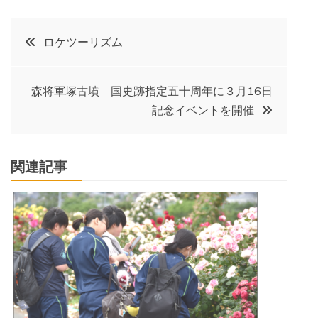
投
ロケツーリズム
稿
森将軍塚古墳 国史跡指定五十周年に３月16日
ナ
記念イベントを開催
ビ
関連記事
ゲ
ー
シ
ョ