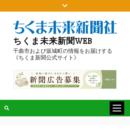
Skip
to
content
ちくま未来新聞WEB
千曲市および坂城町の情報をお届けする
《ちくま新聞公式サイト》