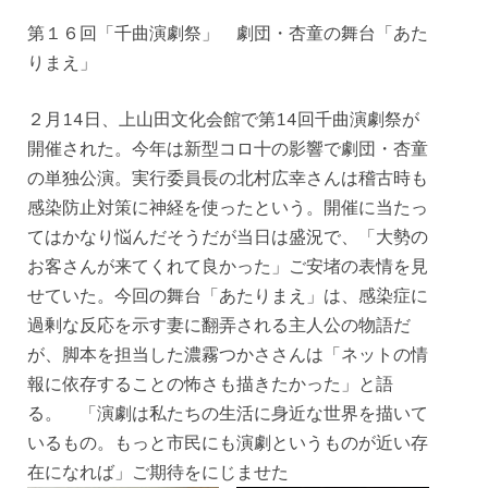
第１６回「千曲演劇祭」 劇団・杏童の舞台「あた
りまえ」
２月14日、上山田文化会館で第14回千曲演劇祭が
開催された。今年は新型コロ十の影響で劇団・杏童
の単独公演。実行委員長の北村広幸さんは稽古時も
感染防止対策に神経を使ったという。開催に当たっ
てはかなり悩んだそうだが当日は盛況で、「大勢の
お客さんが来てくれて良かった」ご安堵の表情を見
せていた。今回の舞台「あたりまえ」は、感染症に
過剰な反応を示す妻に翻弄される主人公の物語だ
が、脚本を担当した濃霧つかささんは「ネットの情
報に依存することの怖さも描きたかった」と語
る。 「演劇は私たちの生活に身近な世界を描いて
いるもの。もっと市民にも演劇というものが近い存
在になれば」ご期待をにじませた