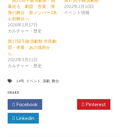
「第21回千曲演劇祭」開
第17回千曲演劇祭
幕迫る 劇団「杏童」渾
2022年2月10日
身の舞台 新メンバー2名
イベント情報
も初舞台へ
2026年2月17日
カルチャー・歴史
第17回千曲演劇祭 市民劇
団・杏童「あの場所か
ら」
2022年3月11日
カルチャー・歴史
14号
,
イベント
,
演劇
,
舞台
SHARE
Facebook
Twitter
Pinterest
Linkedin