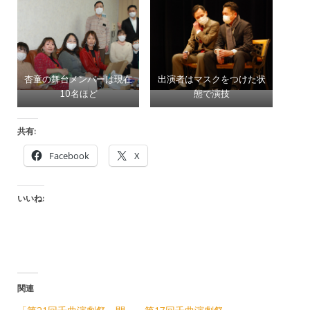
杏童の舞台メンバーは現在
出演者はマスクをつけた状
10名ほど
態で演技
共有:
Facebook
X
いいね:
関連