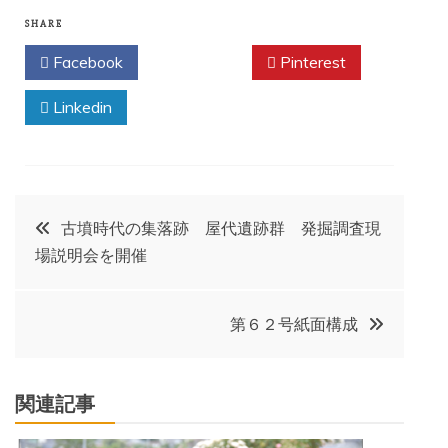
SHARE
Facebook
Twitter
Pinterest
Linkedin
投
古墳時代の集落跡 屋代遺跡群 発掘調査現
場説明会を開催
稿
ナ
第６２号紙面構成
ビ
関連記事
ゲ