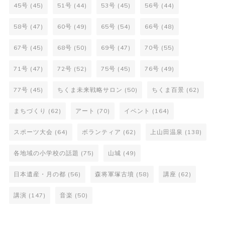
45号
(45)
51号
(44)
53号
(45)
56号
(44)
58号
(47)
60号
(49)
65号
(54)
66号
(48)
67号
(45)
68号
(50)
69号
(47)
70号
(55)
71号
(47)
72号
(52)
75号
(45)
76号
(49)
77号
(45)
ちくま未来戦略サロン
(50)
ちくま百景
(62)
まちづくり
(62)
アート
(70)
イベント
(164)
スポーツ大会
(64)
ボランティア
(62)
上山田温泉
(138)
各地域の小学校の話題
(75)
山城
(49)
日本遺産・月の都
(56)
森将軍塚古墳
(58)
講座
(62)
講演
(147)
音楽
(50)