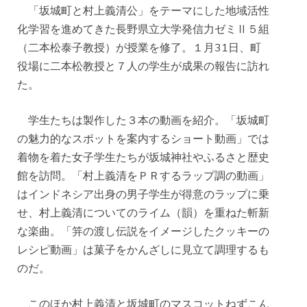
「坂城町と村上義清公」をテーマにした地域活性
化学習を進めてきた長野県立大学発信力ゼミⅡ５組
（二本松泰子教授）が授業を修了。１月31日、町
役場に二本松教授と７人の学生が成果の報告に訪れ
た。
学生たちは製作した３本の動画を紹介。「坂城町
の魅力的なスポットを案内するショート動画」では
着物を着た女子学生たちが坂城神社やふるさと歴史
館を訪問。「村上義清をＰＲするラップ調の動画」
はインドネシア出身の男子学生が得意のラップに乗
せ、村上義清についてのライム（韻）を重ねた斬新
な楽曲。「笄の渡し伝説をイメージしたクッキーの
レシピ動画」は菓子をかんざしに見立て調理するも
のだ。
このほか村上義清と坂城町のマスコットねずこん