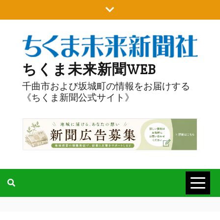
Skip
to
content
ちくま未来新聞WEB
千曲市および坂城町の情報をお届けする
《ちくま新聞公式サイト》