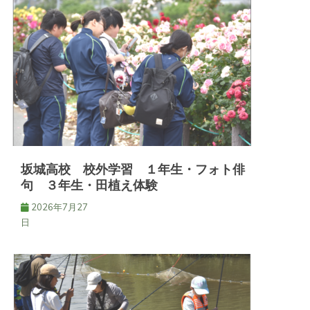
ー
シ
ョ
ン
坂城高校 校外学習 １年生・フォト俳
句 ３年生・田植え体験
2026年7月27
日