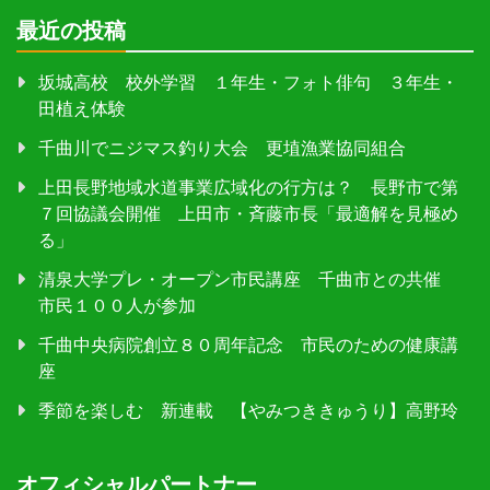
最近の投稿
坂城高校 校外学習 １年生・フォト俳句 ３年生・
田植え体験
千曲川でニジマス釣り大会 更埴漁業協同組合
上田長野地域水道事業広域化の行方は？ 長野市で第
７回協議会開催 上田市・斉藤市長「最適解を見極め
る」
清泉大学プレ・オープン市民講座 千曲市との共催
市民１００人が参加
千曲中央病院創立８０周年記念 市民のための健康講
座
季節を楽しむ 新連載 【やみつききゅうり】高野玲
オフィシャルパートナー