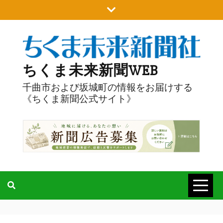
Skip
to
content
ちくま未来新聞WEB
千曲市および坂城町の情報をお届けする
《ちくま新聞公式サイト》