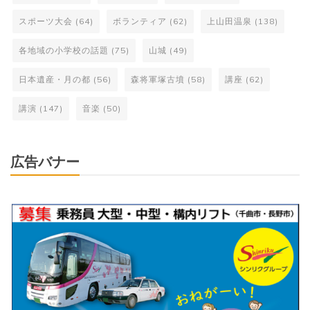
スポーツ大会
(64)
ボランティア
(62)
上山田温泉
(138)
各地域の小学校の話題
(75)
山城
(49)
日本遺産・月の都
(56)
森将軍塚古墳
(58)
講座
(62)
講演
(147)
音楽
(50)
広告バナー