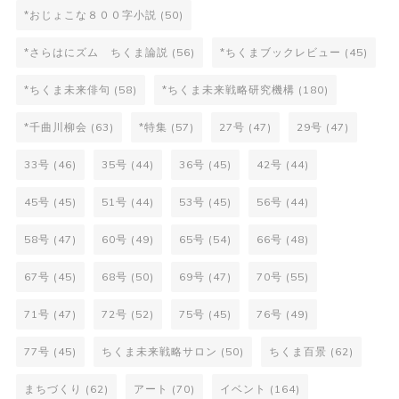
*おじょこな８００字小説
(50)
*さらはにズム ちくま論説
(56)
*ちくまブックレビュー
(45)
*ちくま未来俳句
(58)
*ちくま未来戦略研究機構
(180)
*千曲川柳会
(63)
*特集
(57)
27号
(47)
29号
(47)
33号
(46)
35号
(44)
36号
(45)
42号
(44)
45号
(45)
51号
(44)
53号
(45)
56号
(44)
58号
(47)
60号
(49)
65号
(54)
66号
(48)
67号
(45)
68号
(50)
69号
(47)
70号
(55)
71号
(47)
72号
(52)
75号
(45)
76号
(49)
77号
(45)
ちくま未来戦略サロン
(50)
ちくま百景
(62)
まちづくり
(62)
アート
(70)
イベント
(164)