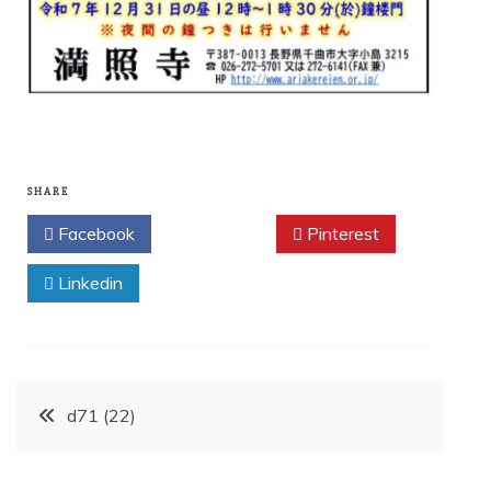
SHARE
Facebook
Twitter
Pinterest
Linkedin
投
d71 (22)
稿