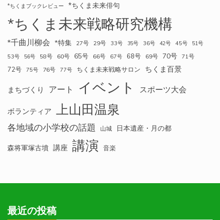
*ちくま未来俳句
*ちくまブックレビュー
*ちくま未来戦略研究機構
*千曲川柳会
*特集
27号
29号
33号
35号
36号
42号
45号
51号
70号
65号
68号
58号
60号
66号
69号
71号
53号
56号
67号
ちくま百景
72号
ちくま未来戦略サロン
76号
75号
77号
イベント
アート
スポーツ大会
まちづくり
上山田温泉
ボランティア
各地域の小学校の話題
日本遺産・月の都
山城
講演
講座
森将軍塚古墳
音楽
最近の投稿