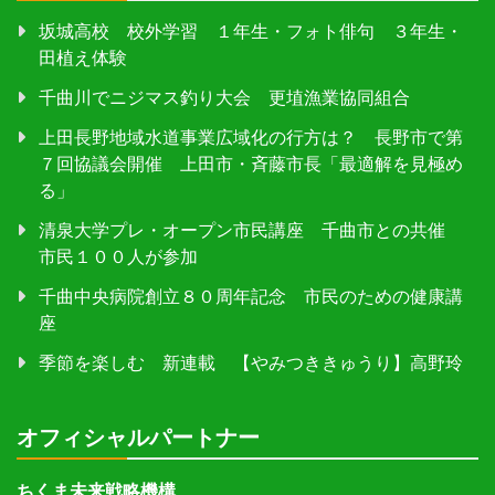
坂城高校 校外学習 １年生・フォト俳句 ３年生・
田植え体験
千曲川でニジマス釣り大会 更埴漁業協同組合
上田長野地域水道事業広域化の行方は？ 長野市で第
７回協議会開催 上田市・斉藤市長「最適解を見極め
る」
清泉大学プレ・オープン市民講座 千曲市との共催
市民１００人が参加
千曲中央病院創立８０周年記念 市民のための健康講
座
季節を楽しむ 新連載 【やみつききゅうり】高野玲
オフィシャルパートナー
ちくま未来戦略機構