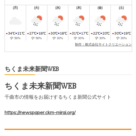
(月)
(火)
(水)
(木)
(金)
(土)
34℃
21℃
27℃
18℃
30℃
18℃
31℃
17℃
22℃
20℃
30℃
19℃
50%
50%
30%
30%
30%
30%
制作：株式会社サイトクリエーション
ちくま未来新聞WEB
ちくま未来新聞WEB
千曲市の情報をお届けするちくま新聞公式サイト
https://newspaper.ckm-mirai.org/