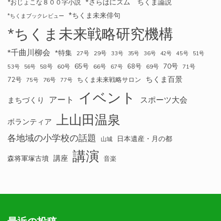
*さらはにズム ちくま論説
*おじょこな８００字小説
*ちくま未来俳句
*ちくまブックレビュー
*ちくま未来戦略研究機構
*千曲川柳会
*特集
27号
29号
33号
35号
36号
42号
45号
51号
70号
65号
68号
58号
60号
66号
69号
71号
53号
56号
67号
ちくま百景
72号
ちくま未来戦略サロン
76号
75号
77号
イベント
アート
スポーツ大会
まちづくり
上山田温泉
ボランティア
各地域の小学校の話題
日本遺産・月の都
山城
講演
講座
森将軍塚古墳
音楽