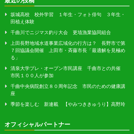
最近の投稿
坂城高校 校外学習 １年生・フォト俳句 ３年生・
田植え体験
千曲川でニジマス釣り大会 更埴漁業協同組合
上田長野地域水道事業広域化の行方は？ 長野市で第
７回協議会開催 上田市・斉藤市長「最適解を見極め
る」
清泉大学プレ・オープン市民講座 千曲市との共催
市民１００人が参加
千曲中央病院創立８０周年記念 市民のための健康講
座
季節を楽しむ 新連載 【やみつききゅうり】高野玲
オフィシャルパートナー