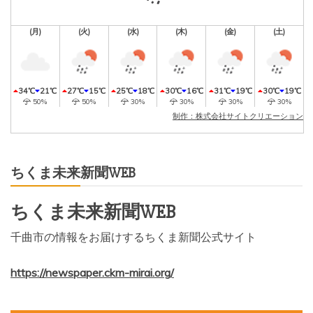
(月)
(火)
(水)
(木)
(金)
(土)
34℃
21℃
27℃
15℃
25℃
18℃
30℃
16℃
31℃
19℃
30℃
19℃
50%
50%
30%
30%
30%
30%
制作：株式会社サイトクリエーション
ちくま未来新聞WEB
ちくま未来新聞WEB
千曲市の情報をお届けするちくま新聞公式サイト
https://newspaper.ckm-mirai.org/