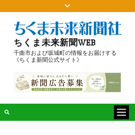
Skip
to
content
ちくま未来新聞WEB
千曲市および坂城町の情報をお届けする
《ちくま新聞公式サイト》