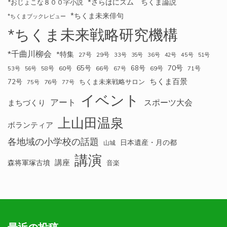
*さらはにズム ちくま論説
*おじょこな８００字小説
*ちくま未来俳句
*ちくまブックレビュー
*ちくま未来戦略研究機構
*千曲川柳会
*特集
27号
29号
33号
35号
36号
42号
45号
51号
70号
65号
68号
58号
60号
66号
69号
71号
53号
56号
67号
ちくま百景
72号
ちくま未来戦略サロン
76号
75号
77号
イベント
アート
スポーツ大会
まちづくり
上山田温泉
ボランティア
各地域の小学校の話題
日本遺産・月の都
山城
講演
講座
森将軍塚古墳
音楽