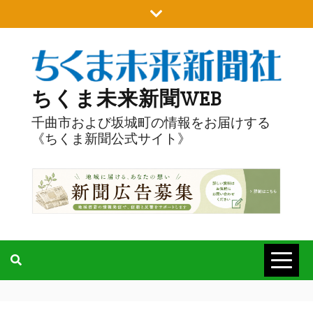
Skip
to
content
ちくま未来新聞WEB
千曲市および坂城町の情報をお届けする
《ちくま新聞公式サイト》