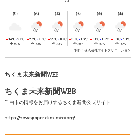
(月)
(火)
(水)
(木)
(金)
(土)
34℃
21℃
27℃
15℃
25℃
18℃
30℃
16℃
31℃
19℃
30℃
19℃
50%
50%
30%
30%
30%
30%
制作：株式会社サイトクリエーション
ちくま未来新聞WEB
ちくま未来新聞WEB
千曲市の情報をお届けするちくま新聞公式サイト
https://newspaper.ckm-mirai.org/