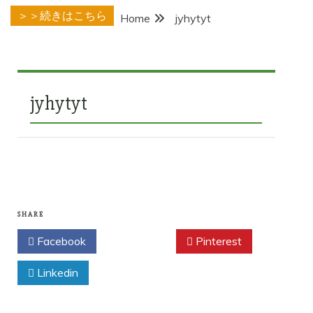
＞＞続きはこちら
Home
jyhytyt
jyhytyt
SHARE
Facebook
Twitter
Pinterest
Linkedin