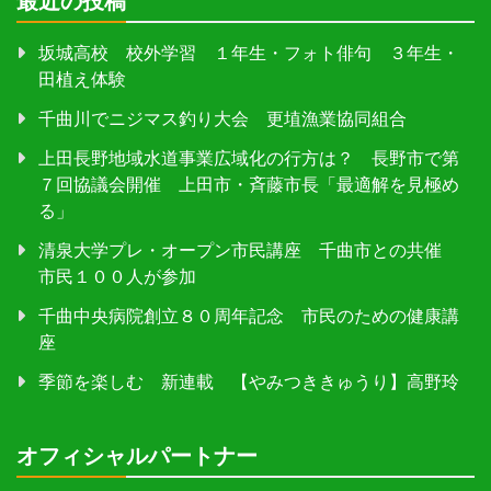
最近の投稿
坂城高校 校外学習 １年生・フォト俳句 ３年生・
田植え体験
千曲川でニジマス釣り大会 更埴漁業協同組合
上田長野地域水道事業広域化の行方は？ 長野市で第
７回協議会開催 上田市・斉藤市長「最適解を見極め
る」
清泉大学プレ・オープン市民講座 千曲市との共催
市民１００人が参加
千曲中央病院創立８０周年記念 市民のための健康講
座
季節を楽しむ 新連載 【やみつききゅうり】高野玲
オフィシャルパートナー