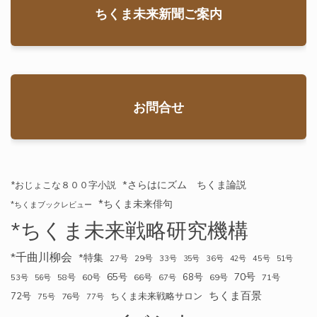
ちくま未来新聞ご案内
お問合せ
*さらはにズム ちくま論説
*おじょこな８００字小説
*ちくま未来俳句
*ちくまブックレビュー
*ちくま未来戦略研究機構
*千曲川柳会
*特集
27号
29号
33号
35号
36号
42号
45号
51号
70号
65号
68号
58号
60号
66号
69号
71号
53号
56号
67号
ちくま百景
72号
ちくま未来戦略サロン
76号
75号
77号