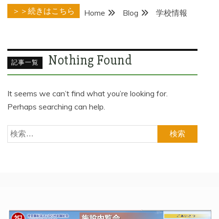
＞＞続きはこちら
Home
Blog
学校情報
Nothing Found
It seems we can’t find what you’re looking for.
Perhaps searching can help.
検
索: