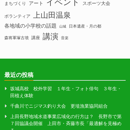
イベント
アート
スポーツ大会
まちづくり
上山田温泉
ボランティア
各地域の小学校の話題
日本遺産・月の都
山城
講演
講座
森将軍塚古墳
音楽
最近の投稿
坂城高校 校外学習 １年生・フォト俳句 ３年生・
田植え体験
千曲川でニジマス釣り大会 更埴漁業協同組合
上田長野地域水道事業広域化の行方は？ 長野市で第
７回協議会開催 上田市・斉藤市長「最適解を見極め