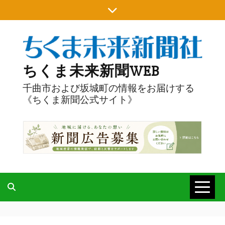
Skip
to
content
ちくま未来新聞WEB
千曲市および坂城町の情報をお届けする
《ちくま新聞公式サイト》