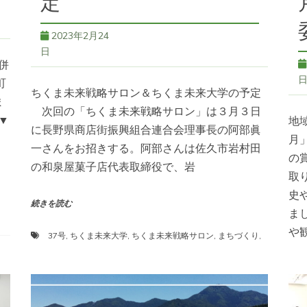
定
2023年2月24
日
併
町
ちくま未来戦略サロン＆ちくま未来大学の予定
ま
次回の「ちくま未来戦略サロン」は３月３日
▼
地
に長野県商店街振興組合連合会理事長の阿部眞
月
一さんをお招きする。阿部さんは佐久市岩村田
の
の和泉屋菓子店代表取締役で、岩
取
史
続きを読む
ま
や
37号
,
ちくま未来大学
,
ちくま未来戦略サロン
,
まちづくり
,
指
ボランティア
,
日本遺産・月の都
,
講座
続き