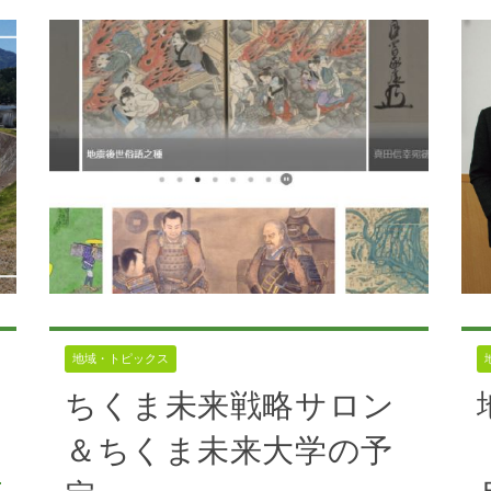
の都
地域・トピックス
ちくま未来戦略サロン
＆ちくま未来大学の予