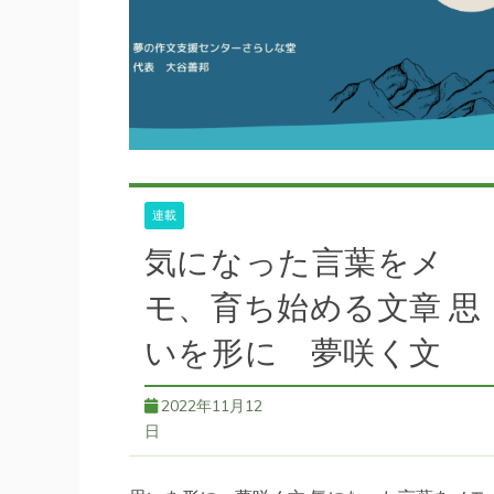
続きを読む
36号
,
千曲市観光
,
地域文化
,
地域活性化
,
日本遺産
,
日本
産・月の都
,
歴史
,
歴史教育
,
観光振興
,
講演
連載
気になった言葉をメ
モ、育ち始める文章 思
いを形に 夢咲く文
2022年11月12
日