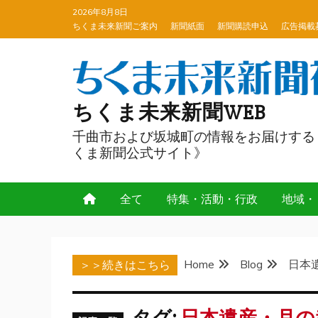
Skip
2026年8月8日
to
ちくま未来新聞ご案内
新聞紙面
新聞購読申込
広告掲載
content
ちくま未来新聞WEB
千曲市および坂城町の情報をお届けする
くま新聞公式サイト》
全て
特集・活動・行政
地域・
Home
Blog
日本
＞＞続きはこちら