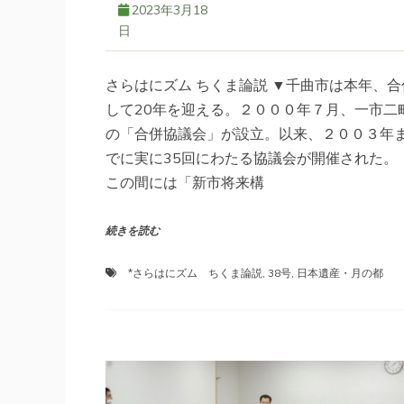
2023年3月18
日
さらはにズム ちくま論説 ▼千曲市は本年、合
して20年を迎える。２０００年７月、一市二
の「合併協議会」が設立。以来、２００３年
でに実に35回にわたる協議会が開催された。 
この間には「新市将来構
続きを読む
*さらはにズム ちくま論説
,
38号
,
日本遺産・月の都