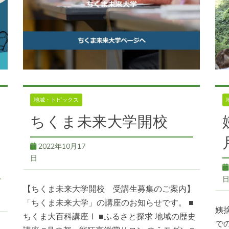
遺
地域・トピックス
ちくま未来大学開校
2022年10月17
日
【ちくま未来大学開校 受講生募集のご案内】
「ちくま未来大学」の講座のお知らせです。 ■
姨
ちくま大百科講座Ⅰ ■ふるさと探求 地域の歴史
で