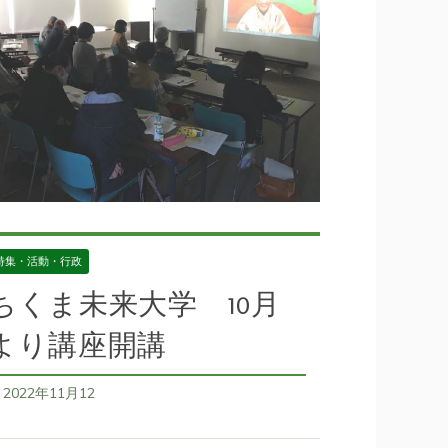
36号
,
ペットボタル
,
信州観光
,
各地域の小学校の話題
,
地域
ント
,
地域振興
,
地域活性化
,
日本遺産・月の都
,
治田小学校
,
品
,
田毎の月
特集・活動・行政
ちくま未来大学 10月
より講座開講
2022年11月12
日