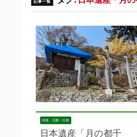
タグ:
日本遺産・月の
特集・活動・行政
日本遺産「月の都千