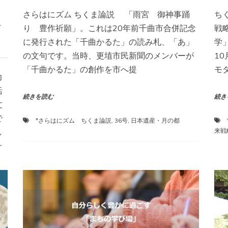
さらはにズム ちくま論説 「雨宮 御神事踊
ち
り 豊作祈願」。これは20年前千曲市合併記念
戦
に発行された「千曲かるた」の読み札、「あ」
学
の文句です。当時、更埴市民新聞のメンバーが
1
「千曲かるた」の創作を市へ提
モ
力
活
続きを読む
続き
文
で
*さらはにズム ちくま論説
,
36号
,
日本遺産・月の都
し
来戦
た
る
ド
て