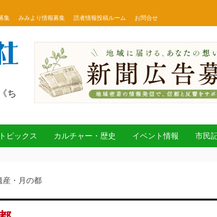
募集
みみより情報募集
読者情報投稿ルーム
お問合せ
《ち
トピックス
カルチャー・歴史
イベント情報
市民
遺産・月の都