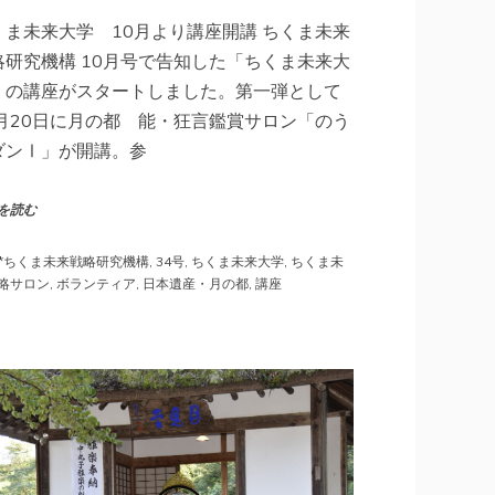
くま未来大学 10月より講座開講 ちくま未来
略研究機構 10月号で告知した「ちくま未来大
」の講座がスタートしました。第一弾として
0月20日に月の都 能・狂言鑑賞サロン「のう
ダンⅠ」が開講。参
を読む
*ちくま未来戦略研究機構
,
34号
,
ちくま未来大学
,
ちくま未
略サロン
,
ボランティア
,
日本遺産・月の都
,
講座