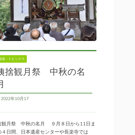
地域・トピックス
姨捨観月祭 中秋の名
月
2022年10月17
日
捨観月祭 中秋の名月 ９月８日から11日ま
の４日間、日本遺産センターや長楽寺では