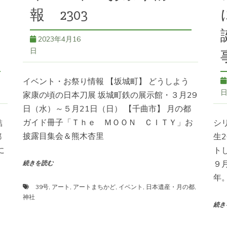
報 2303
2023年4月16
日
イベント・お祭り情報 【坂城町】 どうしよう
家康の頃の日本刀展 坂城町鉄の展示館・３月29
日（水）～５月21日（日） 【千曲市】 月の都
ガイド冊子「Ｔｈｅ ＭＯＯＮ ＣＩＴＹ」お
結
シ
披露目集会＆熊木杏里
都
生
に
ト
９
続きを読む
年
39号
,
アート
,
アートまちかど
,
イベント
,
日本遺産・月の都
,
神社
続き