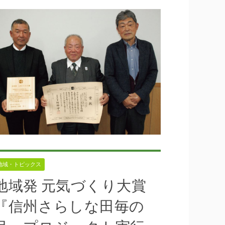
*ちくま未来戦略研究機構
,
39号
,
まちづくり
,
日本遺産・月
地域・トピックス
地域発 元気づくり大賞
『信州さらしな田毎の