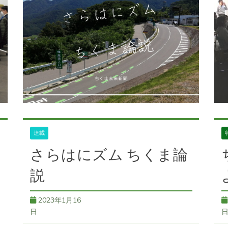
イベ
特産
連載
さらはにズム ちくま論
説
2023年1月16
日