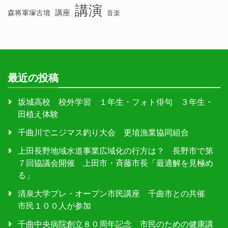
講演
講座
森将軍塚古墳
音楽
最近の投稿
坂城高校 校外学習 １年生・フォト俳句 ３年生・
田植え体験
千曲川でニジマス釣り大会 更埴漁業協同組合
上田長野地域水道事業広域化の行方は？ 長野市で第
７回協議会開催 上田市・斉藤市長「最適解を見極め
る」
清泉大学プレ・オープン市民講座 千曲市との共催
市民１００人が参加
千曲中央病院創立８０周年記念 市民のための健康講