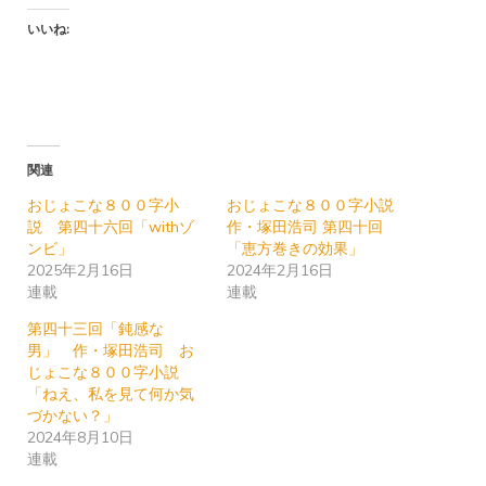
いいね:
関連
おじょこな８００字小
おじょこな８００字小説
説 第四十六回「withゾ
作・塚田浩司 第四十回
ンビ」
「恵方巻きの効果」
2025年2月16日
2024年2月16日
連載
連載
第四十三回「鈍感な
男」 作・塚田浩司 お
じょこな８００字小説
「ねえ、私を見て何か気
づかない？」
2024年8月10日
連載