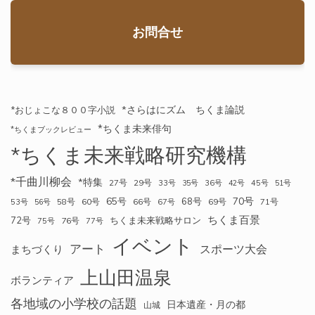
お問合せ
*さらはにズム ちくま論説
*おじょこな８００字小説
*ちくま未来俳句
*ちくまブックレビュー
*ちくま未来戦略研究機構
*千曲川柳会
*特集
27号
29号
33号
35号
36号
42号
45号
51号
70号
65号
68号
58号
60号
66号
69号
71号
53号
56号
67号
ちくま百景
72号
ちくま未来戦略サロン
76号
75号
77号
イベント
アート
スポーツ大会
まちづくり
上山田温泉
ボランティア
各地域の小学校の話題
日本遺産・月の都
山城