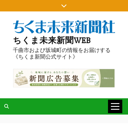
Skip
to
content
ちくま未来新聞WEB
千曲市および坂城町の情報をお届けする
《ちくま新聞公式サイト》