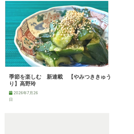
ゲ
ー
シ
ョ
ン
季節を楽しむ 新連載 【やみつききゅう
り】高野玲
2026年7月26
日