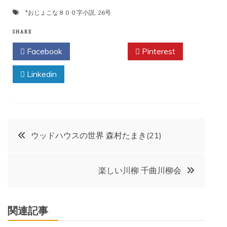
*おじょこな８００字小説
,
26号
SHARE
Facebook
Twitter
Pinterest
Linkedin
投
ウッドハウスの世界 森村たまき(21)
稿
楽しい川柳 千曲川柳会
ナ
ビ
関連記事