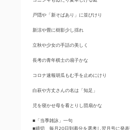
戸隠や「新そばあり」に並びけり
新涼や畳に樹影少し揺れ 
立秋や少女の手話の美しく
長考の青年棋士の扇子かな
コロナ速報胡瓜もむ手を止めにけ
白萩や方丈さんの名は「知足」 
児を寝かせ母を看とりし団扇かな
■「当季雑詠」一句
■締切 毎月20日到着分を選考し翌月号に発