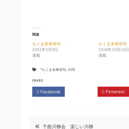
関連
ちくま未来俳句
ちくま未来俳句 
2021年5月9日
2024年10月14
連載
連載
*ちくま未来俳句
,
20号
SHARE
Facebook
Twitter
Pinterest
投
千曲川柳会 楽しい川柳