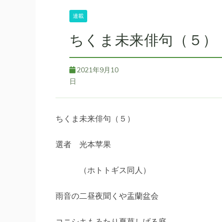
連載
ちくま未来俳句（５）
2021年9月10
日
ちくま未来俳句（５）
選者 光本苹果
（ホトトギス同人）
雨音の二昼夜聞くや盂蘭盆会
コニシキもゐたり夏草しげる庭