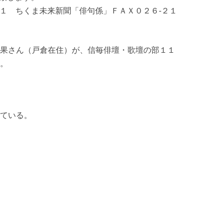
２１ ちくま未来新聞「俳句係」ＦＡＸ０２６‐２１
果さん（戸倉在住）が、信毎俳壇・歌壇の部１１
。
ている。