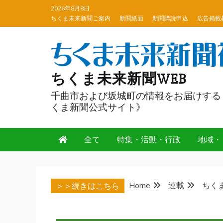
Skip
2026年8月8日
to
ちくま未来新聞ご案内
新聞紙面
新聞購読申込
広告掲載
content
ちくま未来新聞WEB
千曲市および坂城町の情報をお届けする
くま新聞公式サイト》
全て
特集・活動・行政
地域・
Home
連載
ちく
＞＞続きはこちら