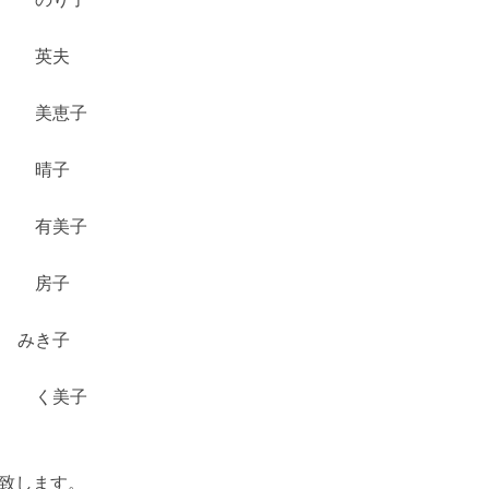
 英夫
美恵子
 晴子
 有美子
り 房子
みき子
 く美子
表致します。