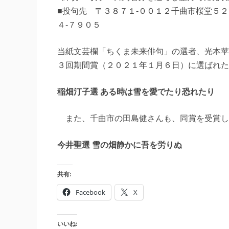
■投句先 〒３８７１‐００１２千曲市桜堂５
４‐７９０５
当紙文芸欄「ちくま未来俳句」の選者、光本苹
３回期間賞（２０２１年１月６日）に選ばれた
稲畑汀子選 ある時は雪を愛でたり恐れたり
また、千曲市の田島健さんも、同賞を受賞し
今井聖選 雪の畑静かに吾を労りぬ
共有:
Facebook
X
いいね: