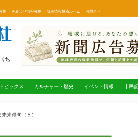
募集
みみより情報募集
読者情報投稿ルーム
お問合せ
《ち
トピックス
カルチャー・歴史
イベント情報
市民
ま未来俳句（５）