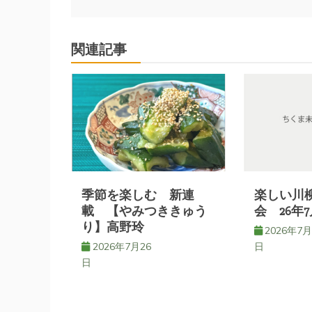
稿
関連記事
ナ
ビ
ゲ
ー
季節を楽しむ 新連
楽しい川
シ
載 【やみつききゅう
会 26年7
り】高野玲
2026年7月
ョ
2026年7月26
日
日
ン