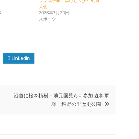
ラブ旗争奪 湯けむり少年剣道
大会
ス
2026年3月20日
スポーツ
Linkedin
沿道に桜を植樹・地元園児らも参加 森将軍
塚 科野の里歴史公園