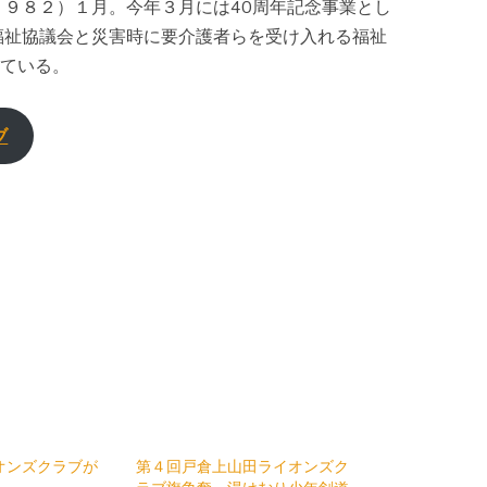
９８２）１月。今年３月には40周年記念事業とし
福祉協議会と災害時に要介護者らを受け入れる福祉
ている。
ブ
オンズクラブが
第４回戸倉上山田ライオンズク