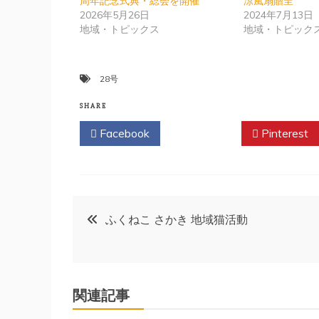
周年記念式典・総会を開催
涼風扇贈呈
2026年5月26日
2024年7月13日
地域・トピックス
地域・トピック
28号
SHARE
Facebook
Twitter
Pinterest
投
ふくねこ さかき 地域猫活動
稿
ナ
関連記事