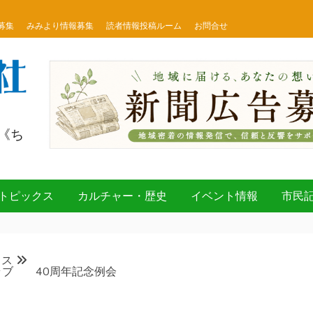
募集
みみより情報募集
読者情報投稿ルーム
お問合せ
《ち
トピックス
カルチャー・歴史
イベント情報
市民
クス
ラブ 40周年記念例会