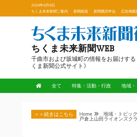
Skip
2026年8月6日
to
ちくま未来新聞ご案内
新聞紙面
新聞購読申込
広告掲載
content
ちくま未来新聞WEB
千曲市および坂城町の情報をお届けする
くま新聞公式サイト》
全て
特集・活動・行政
地域・
Home
地域・トピッ
＞＞続きはこちら
戸倉上山田ライオンズク