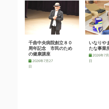
ビ
ゲ
ー
シ
千曲中央病院創立８０
いなりや
周年記念 市民のため
たな事業
の健康講座
ョ
2026年7月
2026年7月27
日
日
ン