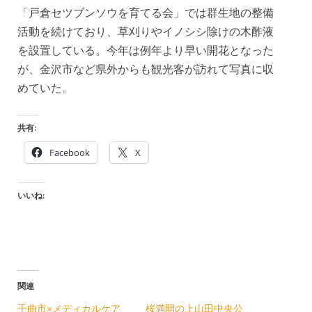
「戸倉セツブンソウを育てる会」では群生地の整備
活動を続けており、草刈りやイノシシ除けの木酢液
を設置している。今年は例年より早い開花となった
が、金沢市など県外からも観光客が訪れて写真に収
めていた。
共有:
Facebook
X
いいね:
関連
千曲市×メディカルケア
桜満開の上山田中央公