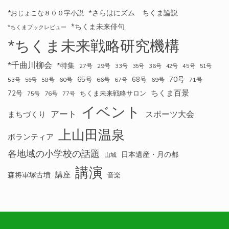
*さらはにズム ちくま論説
*おじょこな８００字小説
*ちくま未来俳句
*ちくまブックレビュー
*ちくま未来戦略研究機構
*千曲川柳会
*特集
27号
29号
33号
35号
36号
42号
45号
51号
70号
65号
68号
58号
60号
66号
69号
71号
53号
56号
67号
ちくま百景
72号
ちくま未来戦略サロン
76号
75号
77号
イベント
アート
スポーツ大会
まちづくり
上山田温泉
ボランティア
各地域の小学校の話題
日本遺産・月の都
山城
講演
講座
森将軍塚古墳
音楽