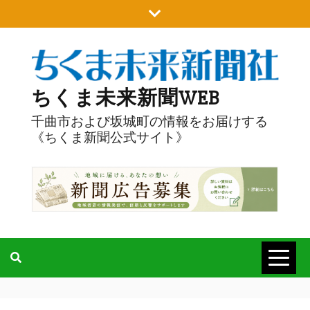
Skip
to
content
ちくま未来新聞WEB
千曲市および坂城町の情報をお届けする
《ちくま新聞公式サイト》