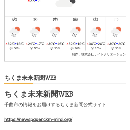
33
21
(火)
(水)
(木)
(金)
(土)
(日)
32℃
18℃
24℃
17℃
30℃
16℃
32℃
19℃
30℃
20℃
30℃
20℃
50%
50%
30%
30%
30%
30%
制作：株式会社サイトクリエーション
ちくま未来新聞WEB
ちくま未来新聞WEB
千曲市の情報をお届けするちくま新聞公式サイト
https://newspaper.ckm-mirai.org/