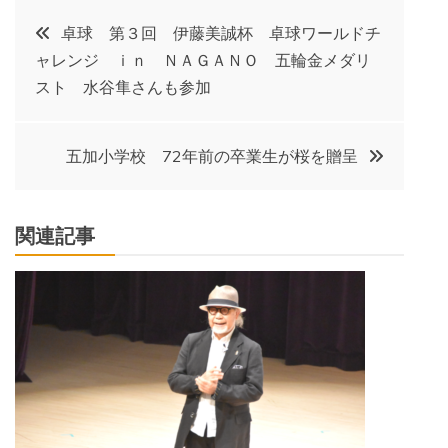
投
卓球 第３回 伊藤美誠杯 卓球ワールドチ
ャレンジ ｉｎ ＮＡＧＡＮＯ 五輪金メダリ
稿
スト 水谷隼さんも参加
ナ
五加小学校 72年前の卒業生が桜を贈呈
ビ
ゲ
関連記事
ー
シ
ョ