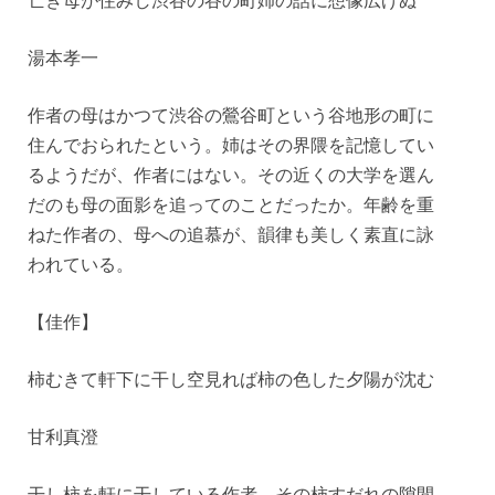
亡き母が住みし渋谷の谷の町姉の話に想像広げぬ
湯本孝一
作者の母はかつて渋谷の鶯谷町という谷地形の町に
住んでおられたという。姉はその界隈を記憶してい
るようだが、作者にはない。その近くの大学を選ん
だのも母の面影を追ってのことだったか。年齢を重
ねた作者の、母への追慕が、韻律も美しく素直に詠
われている。
【佳作】
柿むきて軒下に干し空見れば柿の色した夕陽が沈む
甘利真澄
干し柿を軒に干している作者。その柿すだれの隙間