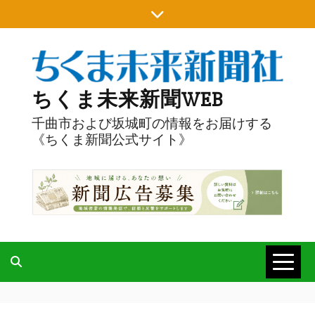
Skip
to
content
ちくま未来新聞WEB
千曲市および坂城町の情報をお届けする
《ちくま新聞公式サイト》