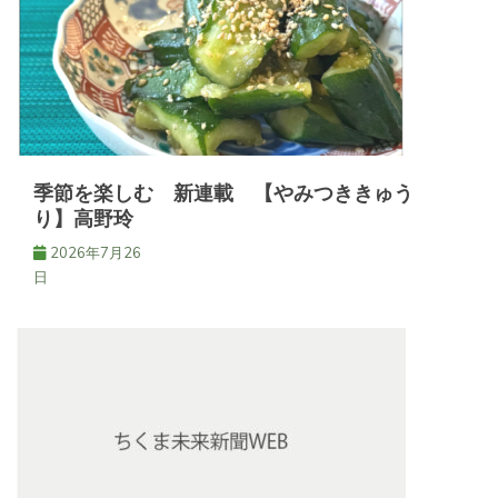
シ
ョ
ン
季節を楽しむ 新連載 【やみつききゅう
り】高野玲
2026年7月26
日