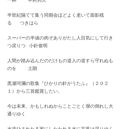
一杯 中村邦久
半世紀隔てて集う同期会ほどよく老いて面影残
る つきはら
スーパーの半値の肉ぞありがたし人目気にして行き
つ戻りつ 小針俊明
人間が踏み込んだのだけもの道人の道すら守れぬも
のを 土朗
黒瀬珂瀾の歌集『ひかりの針がうたふ』（２０２
１）から三首鑑賞したい。
今は未来、かもしれぬからことごとく塀の倒れし大
通りゆく
水洗ひされたる家にしたたれる水に言葉は湿りゆく