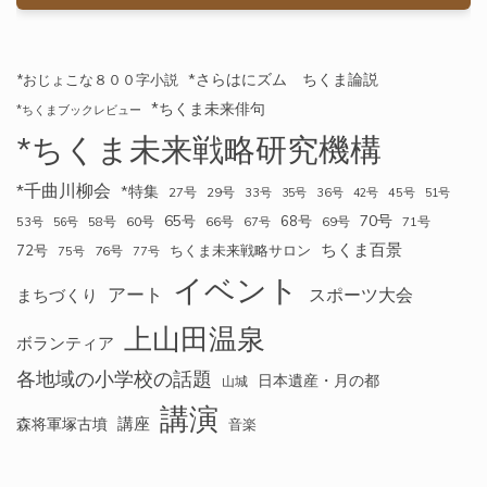
*さらはにズム ちくま論説
*おじょこな８００字小説
*ちくま未来俳句
*ちくまブックレビュー
*ちくま未来戦略研究機構
*千曲川柳会
*特集
27号
29号
33号
35号
36号
42号
45号
51号
70号
65号
68号
58号
60号
66号
69号
71号
53号
56号
67号
ちくま百景
72号
ちくま未来戦略サロン
76号
75号
77号
イベント
アート
スポーツ大会
まちづくり
上山田温泉
ボランティア
各地域の小学校の話題
日本遺産・月の都
山城
講演
講座
森将軍塚古墳
音楽