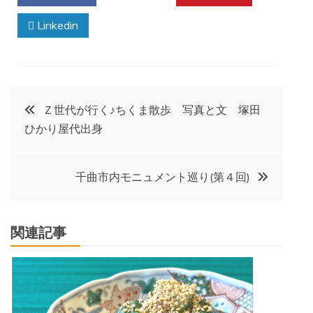
Linkedin
投
Ｚ世代が行く♪ちくま散歩 写真と文 塚田
ひかり屋代出身
稿
ナ
千曲市内モニュメント巡り(第４回)
ビ
関連記事
ゲ
ー