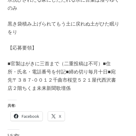
のみ
黒き袋積み上げられてもう土に戻れぬ土がひた眠り
をり
【応募要領】
■官製はがきに三首まで（二重投稿は不可）■住
所・氏名・電話番号を付記■締め切り毎月十日■宛
先〒３８７‐００１２千曲市桜堂５２１屋代西沢書
店２階ちくま未来新聞歌壇係
共有:
Facebook
X
いいね: