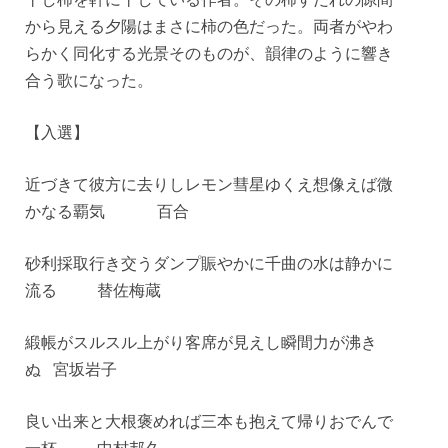
から見える夕陽はまさに柿の色だった。両者がやわ
らかく同化する光景そのものが、韻律のように響き
合う歌になった。
【入選】
近づきて彼方に去りしレモン彗星ゆくえ想像えば微
かなる覇気 百合
砂利採取行き交うダンプ賑やかに千曲の水は静かに
流る 替佐梅蔵
緞帳がスルスル上がり客席が見えし瞬間力が沸き
ぬ 宮坂岩子
良い出来と大根褒めれば三本も抱えて帰りおでんで