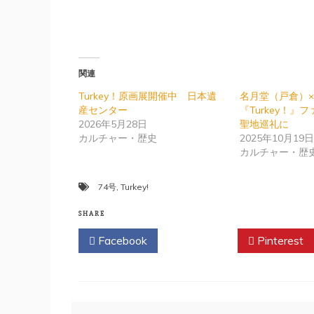
関連
Turkey！原画展開催中 日本遺
名月堂（戸倉）×T
産センター
『Turkey！』
2026年5月28日
聖地巡礼に
カルチャー・歴史
2025年10月19
カルチャー・歴
74号
,
Turkey!
SHARE
Facebook
Twitter
Pinterest