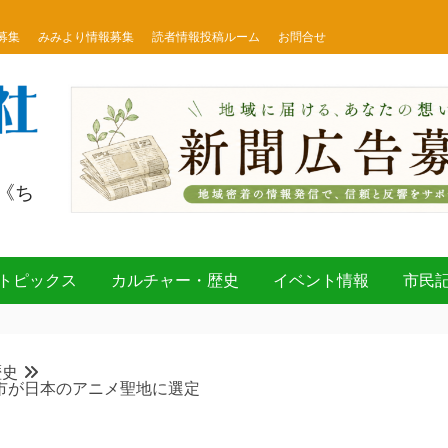
募集
みみより情報募集
読者情報投稿ルーム
お問合せ
《ち
トピックス
カルチャー・歴史
イベント情報
市民
歴史
千曲市が日本のアニメ聖地に選定