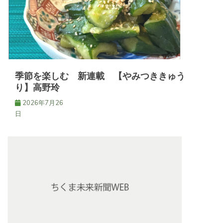
シ
ョ
ン
季節を楽しむ 新連載 【やみつききゅう
り】高野玲
2026年7月26
日