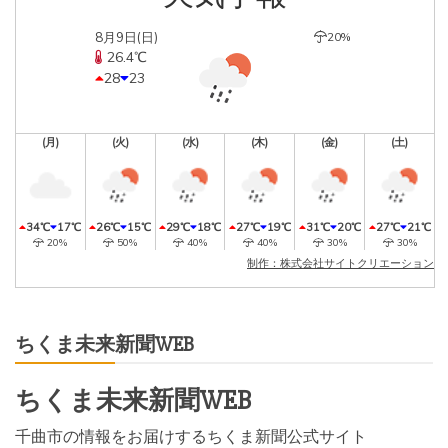
8月9日(日)
20%
26.4℃
28
23
(月)
(火)
(水)
(木)
(金)
(土)
34℃
17℃
26℃
15℃
29℃
18℃
27℃
19℃
31℃
20℃
27℃
21℃
20%
50%
40%
40%
30%
30%
制作：株式会社サイトクリエーション
ちくま未来新聞WEB
ちくま未来新聞WEB
千曲市の情報をお届けするちくま新聞公式サイト