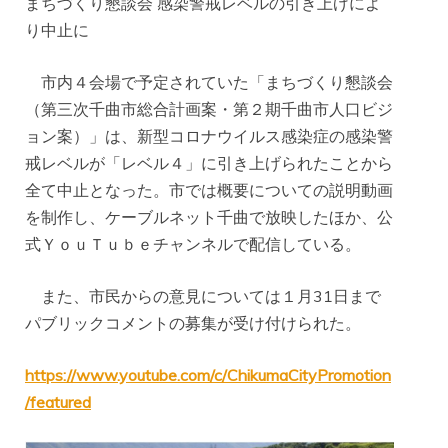
まちづくり懇談会 感染警戒レベルの引き上げによ
り中止に
市内４会場で予定されていた「まちづくり懇談会
（第三次千曲市総合計画案・第２期千曲市人口ビジ
ョン案）」は、新型コロナウイルス感染症の感染警
戒レベルが「レベル４」に引き上げられたことから
全て中止となった。市では概要についての説明動画
を制作し、ケーブルネット千曲で放映したほか、公
式ＹｏｕＴｕｂｅチャンネルで配信している。
また、市民からの意見については１月31日まで
パブリックコメントの募集が受け付けられた。
https://www.youtube.com/c/ChikumaCityPromotion
/featured