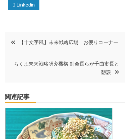
Linkedin
投
【十文字風】未来戦略広場｜お便りコーナー
稿
ちくま未来戦略研究機構 副会長らが千曲市長と
ナ
懇談
ビ
関連記事
ゲ
ー