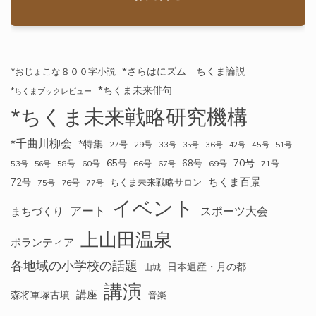
*さらはにズム ちくま論説
*おじょこな８００字小説
*ちくま未来俳句
*ちくまブックレビュー
*ちくま未来戦略研究機構
*千曲川柳会
*特集
27号
29号
33号
35号
36号
42号
45号
51号
70号
65号
68号
58号
60号
66号
69号
71号
53号
56号
67号
ちくま百景
72号
ちくま未来戦略サロン
76号
75号
77号
イベント
アート
スポーツ大会
まちづくり
上山田温泉
ボランティア
各地域の小学校の話題
日本遺産・月の都
山城
講演
講座
森将軍塚古墳
音楽