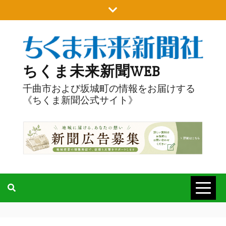
Skip
to
content
ちくま未来新聞WEB
千曲市および坂城町の情報をお届けする
《ちくま新聞公式サイト》